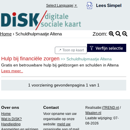
Select Language
▼
Zoom:
Home
› Schuldhulpmaatje Altena
📍 Toon op kaart
Hulp bij financiële zorgen
Schuldhulpmaatje Altena
>>
Gratis en betrouwbare hulp bij geldzorgen en schulden in Altena
Lees meer..
1 voorziening gevondenpagina 1 van 1
Over ons
Contact
Realisatie:
iTREND.nl
/
Waalen.nl
Home
Voor opname van uw
Laatste wijziging: 07-
Wat is DiSK?
organisatie op onze
08-2026
Handleiding
website:
meld uw
Aanmelden en wijzigen
organisatie aan
of mail