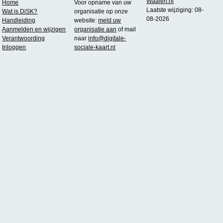
Waalen.nl
Home
Voor opname van uw
Laatste wijziging: 08-
Wat is DiSK?
organisatie op onze
08-2026
Handleiding
website:
meld uw
Aanmelden en wijzigen
organisatie aan
of mail
Verantwoording
naar
info@digitale-
Inloggen
sociale-kaart.nl