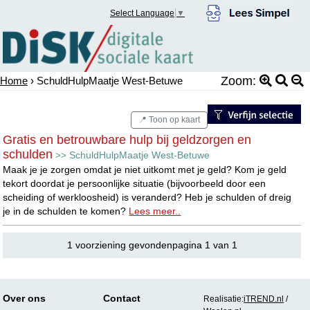
Select Language
▼
Zoom:
Home
› SchuldHulpMaatje West-Betuwe
📍 Toon op kaart
Gratis en betrouwbare hulp bij geldzorgen en
schulden
SchuldHulpMaatje West-Betuwe
>>
Maak je je zorgen omdat je niet uitkomt met je geld? Kom je geld
tekort doordat je persoonlijke situatie (bijvoorbeeld door een
scheiding of werkloosheid) is veranderd? Heb je schulden of dreig
je in de schulden te komen?
Lees meer..
1 voorziening gevondenpagina 1 van 1
Over ons
Contact
Realisatie:
iTREND.nl
/