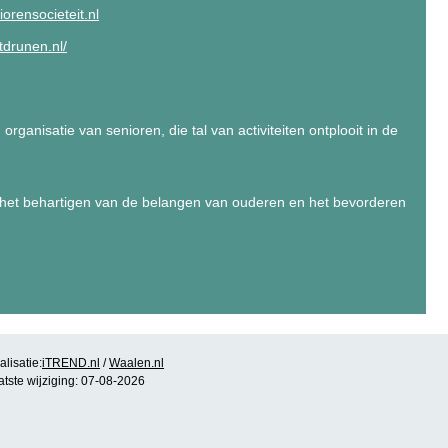
orensocieteit.nl
tdrunen.nl/
organisatie van senioren, die tal van activiteiten ontplooit in de
op het behartigen van de belangen van ouderen en het bevorderen
lisatie:
iTREND.nl
/
Waalen.nl
atste wijziging: 07-08-2026