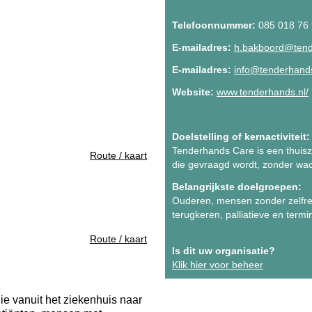
Telefoonnummer:
085 018 76
E-mailadres:
h.bakboord@tend
E-mailadres:
info@tenderhands
Website:
www.tenderhands.nl/
Doelstelling of kernactiviteit:
Tenderhands Care is een thuiszo
Route / kaart
die gevraagd wordt, zonder wach
Belangrijkste doelgroepen:
Ouderen, mensen zonder zelfre
terugkeren, palliatieve en term
Route / kaart
Is dit uw organisatie?
Klik hier voor beheer
 vanuit het ziekenhuis naar