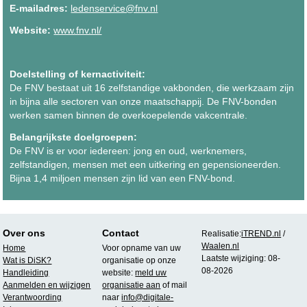
E-mailadres:
ledenservice@fnv.nl
Website:
www.fnv.nl/
Doelstelling of kernactiviteit:
De FNV bestaat uit 16 zelfstandige vakbonden, die werkzaam zijn
in bijna alle sectoren van onze maatschappij. De FNV-bonden
werken samen binnen de overkoepelende vakcentrale.
Belangrijkste doelgroepen:
De FNV is er voor iedereen: jong en oud, werknemers,
zelfstandigen, mensen met een uitkering en gepensioneerden.
Bijna 1,4 miljoen mensen zijn lid van een FNV-bond.
Over ons
Contact
Realisatie:
iTREND.nl
/
Waalen.nl
Home
Voor opname van uw
Laatste wijziging: 08-
Wat is DiSK?
organisatie op onze
08-2026
Handleiding
website:
meld uw
Aanmelden en wijzigen
organisatie aan
of mail
Verantwoording
naar
info@digitale-