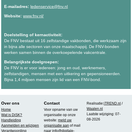
E-mailadres:
ledenservice@fnv.nl
Website:
www.fnv.nl/
Doelstelling of kernactiviteit:
De FNV bestaat uit 16 zelfstandige vakbonden, die werkzaam zijn
in bijna alle sectoren van onze maatschappij. De FNV-bonden
werken samen binnen de overkoepelende vakcentrale.
Belangrijkste doelgroepen:
De FNV is er voor iedereen: jong en oud, werknemers,
zelfstandigen, mensen met een uitkering en gepensioneerden.
Bijna 1,4 miljoen mensen zijn lid van een FNV-bond.
Over ons
Contact
Realisatie:
iTREND.nl
/
Waalen.nl
Home
Voor opname van uw
Laatste wijziging: 07-
Wat is DiSK?
organisatie op onze
08-2026
Handleiding
website:
meld uw
Aanmelden en wijzigen
organisatie aan
of mail
Verantwoording
naar
info@digitale-