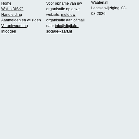
Waalen.nl
Home
Voor opname van uw
Laatste wijziging: 08-
Wat is DiSK?
organisatie op onze
08-2026
Handleiding
website:
meld uw
Aanmelden en wijzigen
organisatie aan
of mail
Verantwoording
naar
info@digitale-
Inloggen
sociale-kaart.nl