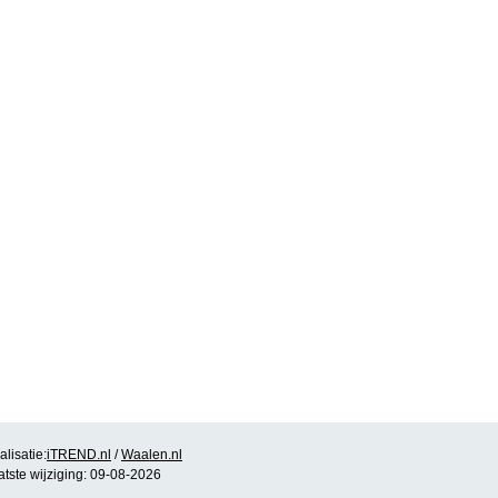
lisatie:
iTREND.nl
/
Waalen.nl
atste wijziging: 09-08-2026