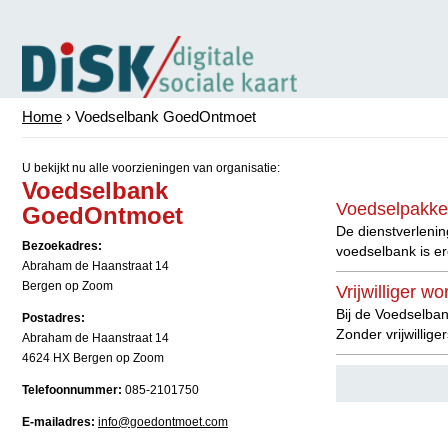
Home
› Voedselbank GoedOntmoet
U bekijkt nu alle voorzieningen van organisatie:
Voedselbank
Voedselpakke
GoedOntmoet
De dienstverlenin
Bezoekadres:
voedselbank is er
Abraham de Haanstraat 14
Bergen op Zoom
Vrijwilliger w
Bij de Voedselban
Postadres:
Zonder vrijwillig
Abraham de Haanstraat 14
4624 HX Bergen op Zoom
Telefoonnummer:
085-2101750
E-mailadres:
info@goedontmoet.com