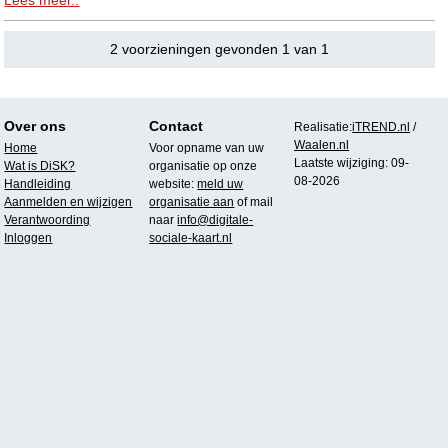
2 voorzieningen gevonden 1 van 1
Over ons
Contact
Realisatie:
iTREND.nl
/
Waalen.nl
Home
Voor opname van uw
Laatste wijziging: 09-
Wat is DiSK?
organisatie op onze
08-2026
Handleiding
website:
meld uw
Aanmelden en wijzigen
organisatie aan
of mail
Verantwoording
naar
info@digitale-
Inloggen
sociale-kaart.nl