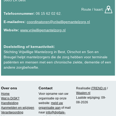
Route / kaart:
Telefoonnummer:
06 15 62 02 62.
E-mailadres:
coordinatoren@vrijwilligemantelzorg.nl
Website:
www.vrijwilligemantelzorg.nl
Doelstelling of kernactiviteit:
Stichting Vrijwillige Mantelzorg in Best, Oirschot en Son en
Breugel helpt mantelzorgers die de zorg hebben voor terminale
patiënten en mensen met een chronische ziekte, dementie of een
andere zorgbehoefte.
Over ons
Contact
Realisatie:
iTREND.nl
/
Waalen.nl
Home
Voor opname van uw
Laatste wijziging: 09-
Wat is DiSK?
organisatie op onze
08-2026
Handleiding
website:
meld uw
Aanmelden en wijzigen
organisatie aan
of mail
Verantwoording
naar
info@digitale-