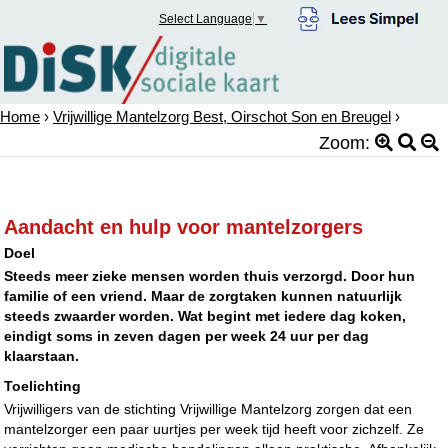
Select Language
▼
Home
›
Vrijwillige Mantelzorg Best, Oirschot Son en Breugel
›
Zoom:
Aandacht en hulp voor mantelzorgers
Doel
Steeds meer zieke mensen worden thuis verzorgd. Door hun
familie of een vriend. Maar de zorgtaken kunnen natuurlijk
steeds zwaarder worden. Wat begint met iedere dag koken,
eindigt soms in zeven dagen per week 24 uur per dag
klaarstaan.
Toelichting
Vrijwilligers van de stichting Vrijwillige Mantelzorg zorgen dat een
mantelzorger een paar uurtjes per week tijd heeft voor zichzelf. Ze