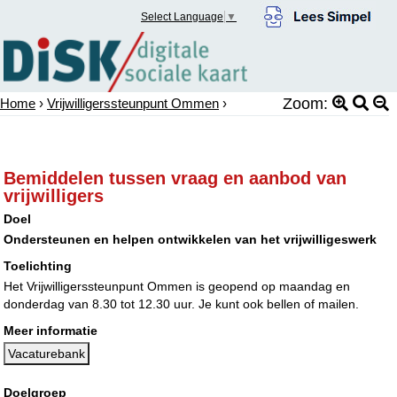
Select Language
▼
Zoom:
Home
›
Vrijwilligerssteunpunt Ommen
›
Bemiddelen tussen vraag en aanbod van
vrijwilligers
Doel
Ondersteunen en helpen ontwikkelen van het vrijwilligeswerk
Toelichting
Het Vrijwilligerssteunpunt Ommen is geopend op maandag en
donderdag van 8.30 tot 12.30 uur. Je kunt ook bellen of mailen.
Meer informatie
Vacaturebank
Doelgroep