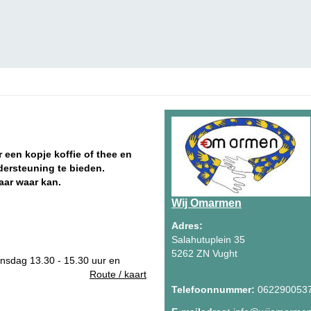
een kopje koffie of thee en
dersteuning te bieden.
aar waar kan.
Wij Omarmen
Adres:
Salahutuplein 35
5262 ZN Vught
ensdag 13.30 - 15.30 uur en
Route / kaart
Telefoonnummer:
062290053