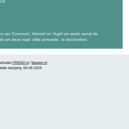
.nl
s van Cromvoirt, Helvoirt en Vught en werkt vanuit de
 om deze vaak ‘stille armoede’, te doorbreken.
lisatie:
iTREND.nl
/
Waalen.nl
atste wijziging: 06-08-2026