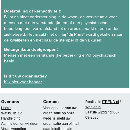
Doelstelling of kernactiviteit:
Bij prins biedt ondersteuning in de woon- en werksituatie voor
mensen met een verstandelijke en of een psychiatrische
beperking, een verre afstand tot de arbeidsmarkt of een ander
ziektebeeld. Het maakt niet uit, bij “Bij Prins” wordt gekeken naar
de kwaliteiten en niet naar de stempel of de valkuilen.
Belangrijkste doelgroepen:
Mensen met een verstandelijke beperking en/of psychiatrisch
beeld.
Is dit uw organisatie?
Klik hier voor beheer
Over ons
Contact
Realisatie:
iTREND.nl
/
Waalen.nl
Home
Voor opname van uw
Laatste wijziging: 06-
Wat is DiSK?
organisatie op onze
08-2026
Handleiding
website:
meld uw
Aanmelden en wijzigen
organisatie aan
of mail
Verantwoording
naar
info@digitale-