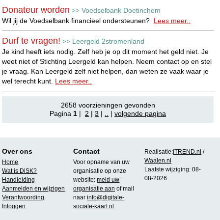
Donateur worden
Voedselbank Doetinchem
>>
Wil jij de Voedselbank financieel ondersteunen?
Lees meer..
Durf te vragen!
Leergeld 2stromenland
>>
Je kind heeft iets nodig. Zelf heb je op dit moment het geld niet. Je
weet niet of Stichting Leergeld kan helpen. Neem contact op en stel
je vraag. Kan Leergeld zelf niet helpen, dan weten ze vaak waar je
wel terecht kunt.
Lees meer..
2658 voorzieningen gevonden
Pagina
1
|
2
|
3
|
..
|
volgende pagina
Over ons
Contact
Realisatie:
iTREND.nl
/
Waalen.nl
Home
Voor opname van uw
Laatste wijziging: 08-
Wat is DiSK?
organisatie op onze
08-2026
Handleiding
website:
meld uw
Aanmelden en wijzigen
organisatie aan
of mail
Verantwoording
naar
info@digitale-
Inloggen
sociale-kaart.nl