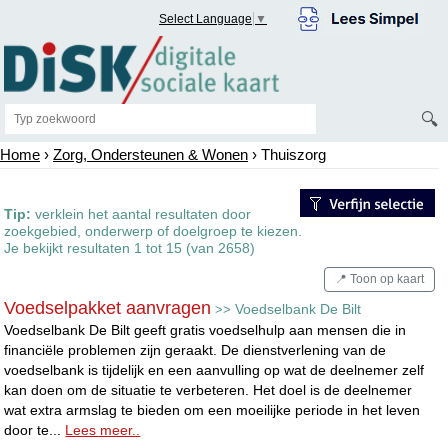
Select Language
▼
🔍
Home
›
Zorg, Ondersteunen & Wonen
› Thuiszorg
Tip:
verklein het aantal resultaten door
zoekgebied, onderwerp of doelgroep te kiezen.
Je bekijkt resultaten 1 tot 15 (van 2658)
📍 Toon op kaart
Voedselpakket aanvragen
Voedselbank De Bilt
>>
Voedselbank De Bilt geeft gratis voedselhulp aan mensen die in
financiële problemen zijn geraakt. De dienstverlening van de
voedselbank is tijdelijk en een aanvulling op wat de deelnemer zelf
kan doen om de situatie te verbeteren. Het doel is de deelnemer
wat extra armslag te bieden om een moeilijke periode in het leven
door te...
Lees meer..