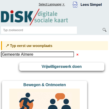
Select Language
▼
🔍
📍 Typ eerst uw woonplaats
✕
Vrijwilligerswerk doen
Bewegen & Ontmoeten