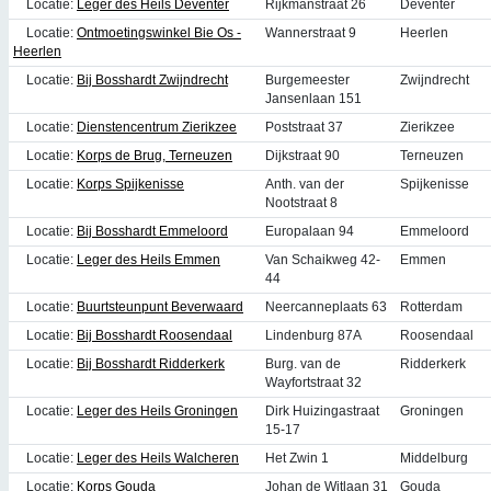
Locatie:
Leger des Heils Deventer
Rijkmanstraat 26
Deventer
Locatie:
Ontmoetingswinkel Bie Os -
Wannerstraat 9
Heerlen
Heerlen
Locatie:
Bij Bosshardt Zwijndrecht
Burgemeester
Zwijndrecht
Jansenlaan 151
Locatie:
Dienstencentrum Zierikzee
Poststraat 37
Zierikzee
Locatie:
Korps de Brug, Terneuzen
Dijkstraat 90
Terneuzen
Locatie:
Korps Spijkenisse
Anth. van der
Spijkenisse
Nootstraat 8
Locatie:
Bij Bosshardt Emmeloord
Europalaan 94
Emmeloord
Locatie:
Leger des Heils Emmen
Van Schaikweg 42-
Emmen
44
Locatie:
Buurtsteunpunt Beverwaard
Neercanneplaats 63
Rotterdam
Locatie:
Bij Bosshardt Roosendaal
Lindenburg 87A
Roosendaal
Locatie:
Bij Bosshardt Ridderkerk
Burg. van de
Ridderkerk
Wayfortstraat 32
Locatie:
Leger des Heils Groningen
Dirk Huizingastraat
Groningen
15-17
Locatie:
Leger des Heils Walcheren
Het Zwin 1
Middelburg
Locatie:
Korps Gouda
Johan de Witlaan 31
Gouda