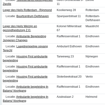
Zwolle
11
Leger des Heils Rotterdam - Rijnmond
Kooikerweg 28
Rotterdam
Locatie:
Buurtcentrum Delfshaven
Spanjaardstraat 11
Rotterdam-
Delfshaven
Leger des Heils Welzijn en
Kolonel Millerstraat
Maastricht
gezondheidszorg Z.O.
67
Locatie:
Ambulante Begeleiding
Raiffeissenstraat 1
Eindhoven
Jongeren Changes
Locatie:
Laagdrempelige opvang
Ambulant Eidhoven
Eindhoven
Terecht
Locatie:
Housing First ambulante
Tarweweg 23
Nijmegen
begeleiding
Locatie:
Housing First ambulante
Raiffeissenstraat 1
Eindhoven
begeleiding
Locatie:
Housing First ambulante
Sloterbeekstraat 20
Venlo
begeleiding
Locatie:
Ambulante begeleidng In
Raiffeissenstraat 1
Eindhoven
Balans/ Voortgang
Locatie:
Ambulante begeleidng In
Azalealaan 2
Helmond
Balans/ Voortgang