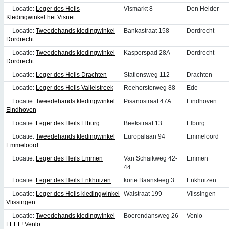
Locatie:
Leger des Heils
Vismarkt 8
Den Helder
Kledingwinkel het Visnet
Locatie:
Tweedehands kledingwinkel
Bankastraat 158
Dordrecht
Dordrecht
Locatie:
Tweedehands kledingwinkel
Kasperspad 28A
Dordrecht
Dordrecht
Locatie:
Leger des Heils Drachten
Stationsweg 112
Drachten
Locatie:
Leger des Heils Valleistreek
Reehorsterweg 88
Ede
Locatie:
Tweedehands kledingwinkel
Pisanostraat 47A
Eindhoven
Eindhoven
Locatie:
Leger des Heils Elburg
Beekstraat 13
Elburg
Locatie:
Tweedehands kledingwinkel
Europalaan 94
Emmeloord
Emmeloord
Locatie:
Leger des Heils Emmen
Van Schaikweg 42-
Emmen
44
Locatie:
Leger des Heils Enkhuizen
korte Baansteeg 3
Enkhuizen
Locatie:
Leger des Heils kledingwinkel
Walstraat 199
Vlissingen
Vlissingen
Locatie:
Tweedehands kledingwinkel
Boerendansweg 26
Venlo
LEEF! Venlo