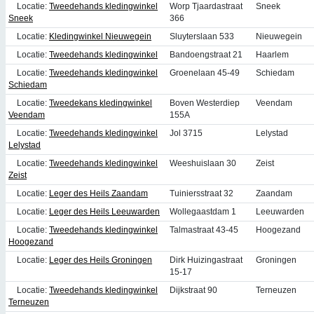
Locatie:
Tweedehands kledingwinkel
Worp Tjaardastraat
Sneek
Sneek
366
Locatie:
Kledingwinkel Nieuwegein
Sluyterslaan 533
Nieuwegein
Locatie:
Tweedehands kledingwinkel
Bandoengstraat 21
Haarlem
Locatie:
Tweedehands kledingwinkel
Groenelaan 45-49
Schiedam
Schiedam
Locatie:
Tweedekans kledingwinkel
Boven Westerdiep
Veendam
Veendam
155A
Locatie:
Tweedehands kledingwinkel
Jol 3715
Lelystad
Lelystad
Locatie:
Tweedehands kledingwinkel
Weeshuislaan 30
Zeist
Zeist
Locatie:
Leger des Heils Zaandam
Tuiniersstraat 32
Zaandam
Locatie:
Leger des Heils Leeuwarden
Wollegaastdam 1
Leeuwarden
Locatie:
Tweedehands kledingwinkel
Talmastraat 43-45
Hoogezand
Hoogezand
Locatie:
Leger des Heils Groningen
Dirk Huizingastraat
Groningen
15-17
Locatie:
Tweedehands kledingwinkel
Dijkstraat 90
Terneuzen
Terneuzen