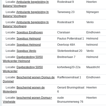
Locatie:
Ambulante begeleidng In
Rodestraat 9
Heerlen
Balans/ Voortgang
Locatie:
Ambulante begeleidng In
Tarweweg 23
Nijmegen
Balans/ Voortgang
Locatie:
Ambulante begeleidng In
Rodestraat 9
Venlo
Balans/ Voortgang
Locatie:
Soepbus Eindhoven
Claralaan
Eindhoven
Locatie:
Soepbus Helmond
Paulus Potterstraat 1
Helmond
Locatie:
Soepbus Helmond
Overloop 48A
helmond
Locatie:
Soepbus Venlo
Sloterbeekstraat 20
Venlo
Locatie:
Dagbesteding 50|50
Breitnerlaan 7
Helmond
Workcenter Helmond
Locatie:
Dagbesteding 50|50
kortvetweg20-22a
Maastricht
Workcenter
Locatie:
Beschermd wonen Domus de
Raiffeissenstraat 1
Eindhoven
Dommel
Locatie:
Beschermd wonen de
Gerard Bruningstraat
Heerlen
Molenberg
6
Locatie:
beschermd wonen Domus+
oude
Heerlen
Vrieheide
Brunsummerweg 76