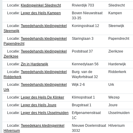
Locatie:
Kledingwinkel Sliedrecht
Rivierdijk 703
Sliedrecht
Locatie:
Leger des Heils Kampen
Boven Nieuwstraat
Kampen
33-35
Locatie:
Tweedehands kledingwinkel
Koningsstraat 12
Steenwijk
Steenwijk
Locatie:
Tweedehands kledingwinkel
Staringlaan 3
Papendrecht
Papendrecht
Locatie:
Tweedehands kledingwinkel
Poststraat 37
Zierikzee
Zierikzee
Locatie:
Zin in Harderwijk
Kennedylaan 56
Harderwijk
Locatie:
Tweedehands kledingwinkel
Burg. van de
Ridderkerk
Ridderkerk
Wayfortstraat 32
Locatie:
Tweedehands kledingwinkel
Wijk 2-6
Urk
Urk
Locatie:
Leger des Heils De Klinker
Klimopstraat 1
Wezep
Locatie:
Leger des Heils Joure
Brugstraat 1
Joure
Locatie:
Leger des Heils IJsselmuiden
Erfgenamenstraat
IJsselmuiden
1C
Locatie:
Tweedekans kledingwinkel
Nieuwe Doelenstraat
Hilversum
Hilversum
3032