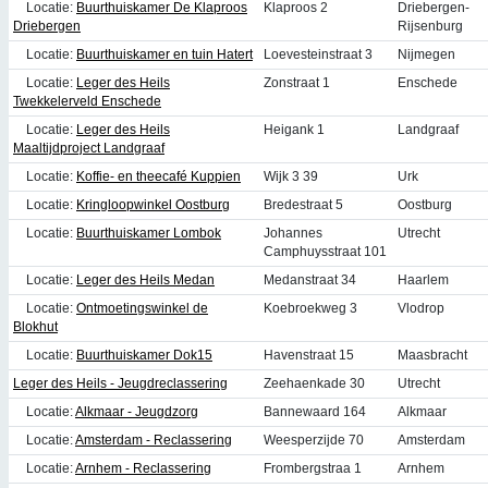
Locatie:
Buurthuiskamer De Klaproos
Klaproos 2
Driebergen-
Driebergen
Rijsenburg
Locatie:
Buurthuiskamer en tuin Hatert
Loevesteinstraat 3
Nijmegen
Locatie:
Leger des Heils
Zonstraat 1
Enschede
Twekkelerveld Enschede
Locatie:
Leger des Heils
Heigank 1
Landgraaf
Maaltijdproject Landgraaf
Locatie:
Koffie- en theecafé Kuppien
Wijk 3 39
Urk
Locatie:
Kringloopwinkel Oostburg
Bredestraat 5
Oostburg
Locatie:
Buurthuiskamer Lombok
Johannes
Utrecht
Camphuysstraat 101
Locatie:
Leger des Heils Medan
Medanstraat 34
Haarlem
Locatie:
Ontmoetingswinkel de
Koebroekweg 3
Vlodrop
Blokhut
Locatie:
Buurthuiskamer Dok15
Havenstraat 15
Maasbracht
Leger des Heils - Jeugdreclassering
Zeehaenkade 30
Utrecht
Locatie:
Alkmaar - Jeugdzorg
Bannewaard 164
Alkmaar
Locatie:
Amsterdam - Reclassering
Weesperzijde 70
Amsterdam
Locatie:
Arnhem - Reclassering
Frombergstraa 1
Arnhem