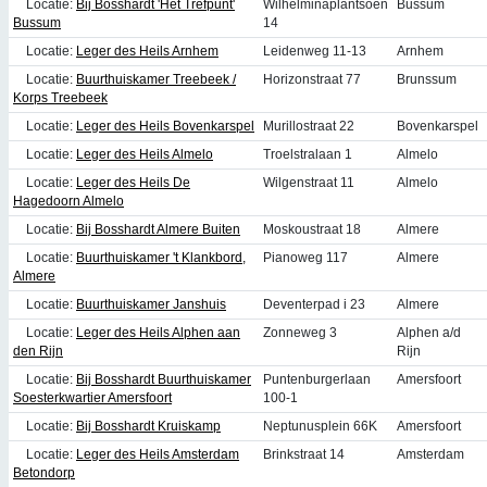
Locatie:
Bij Bosshardt 'Het Trefpunt'
Wilhelminaplantsoen
Bussum
Bussum
14
Locatie:
Leger des Heils Arnhem
Leidenweg 11-13
Arnhem
Locatie:
Buurthuiskamer Treebeek /
Horizonstraat 77
Brunssum
Korps Treebeek
Locatie:
Leger des Heils Bovenkarspel
Murillostraat 22
Bovenkarspel
Locatie:
Leger des Heils Almelo
Troelstralaan 1
Almelo
Locatie:
Leger des Heils De
Wilgenstraat 11
Almelo
Hagedoorn Almelo
Locatie:
Bij Bosshardt Almere Buiten
Moskoustraat 18
Almere
Locatie:
Buurthuiskamer 't Klankbord,
Pianoweg 117
Almere
Almere
Locatie:
Buurthuiskamer Janshuis
Deventerpad i 23
Almere
Locatie:
Leger des Heils Alphen aan
Zonneweg 3
Alphen a/d
den Rijn
Rijn
Locatie:
Bij Bosshardt Buurthuiskamer
Puntenburgerlaan
Amersfoort
Soesterkwartier Amersfoort
100-1
Locatie:
Bij Bosshardt Kruiskamp
Neptunusplein 66K
Amersfoort
Locatie:
Leger des Heils Amsterdam
Brinkstraat 14
Amsterdam
Betondorp