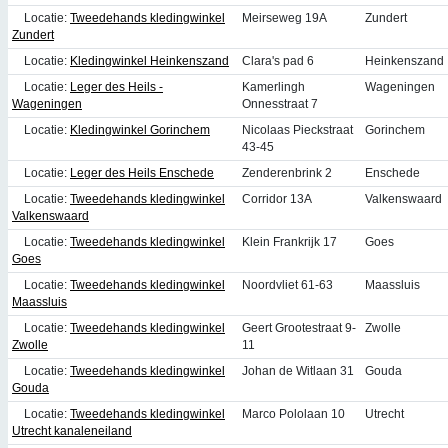
Locatie:
Tweedehands kledingwinkel
Meirseweg 19A
Zundert
Zundert
Locatie:
Kledingwinkel Heinkenszand
Clara's pad 6
Heinkenszand
Locatie:
Leger des Heils -
Kamerlingh
Wageningen
Wageningen
Onnesstraat 7
Locatie:
Kledingwinkel Gorinchem
Nicolaas Pieckstraat
Gorinchem
43-45
Locatie:
Leger des Heils Enschede
Zenderenbrink 2
Enschede
Locatie:
Tweedehands kledingwinkel
Corridor 13A
Valkenswaard
Valkenswaard
Locatie:
Tweedehands kledingwinkel
Klein Frankrijk 17
Goes
Goes
Locatie:
Tweedehands kledingwinkel
Noordvliet 61-63
Maassluis
Maassluis
Locatie:
Tweedehands kledingwinkel
Geert Grootestraat 9-
Zwolle
Zwolle
11
Locatie:
Tweedehands kledingwinkel
Johan de Witlaan 31
Gouda
Gouda
Locatie:
Tweedehands kledingwinkel
Marco Pololaan 10
Utrecht
Utrecht kanaleneiland