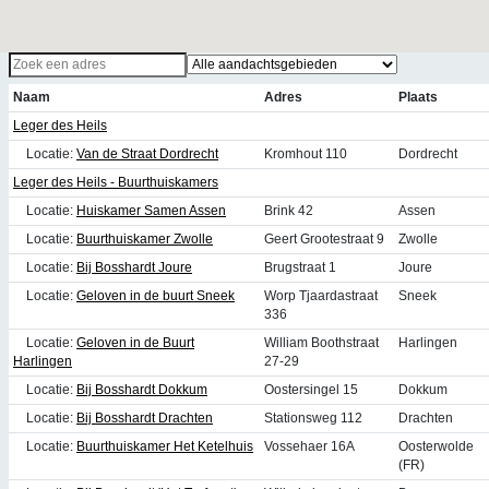
Naam
Adres
Plaats
Leger des Heils
Locatie:
Van de Straat Dordrecht
Kromhout 110
Dordrecht
Leger des Heils - Buurthuiskamers
Locatie:
Huiskamer Samen Assen
Brink 42
Assen
Locatie:
Buurthuiskamer Zwolle
Geert Grootestraat 9
Zwolle
Locatie:
Bij Bosshardt Joure
Brugstraat 1
Joure
Locatie:
Geloven in de buurt Sneek
Worp Tjaardastraat
Sneek
336
Locatie:
Geloven in de Buurt
William Boothstraat
Harlingen
Harlingen
27-29
Locatie:
Bij Bosshardt Dokkum
Oostersingel 15
Dokkum
Locatie:
Bij Bosshardt Drachten
Stationsweg 112
Drachten
Locatie:
Buurthuiskamer Het Ketelhuis
Vossehaer 16A
Oosterwolde
(FR)