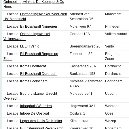
Ontmoetingswinkels De Koempel & Os
Hoes
Locatie:
Ontmoetingswinkel "Veer Zien
Adelbert van
Maastricht
Us" Maastricht
Scharnlaan D5
Locatie:
Bij Bosshardt Nijmegen
Molenweg 97
Nijmegen
Locatie:
Ontmoetingswinkel
Corridor 13A
Valkenswaard
Valkenswaard
Locatie:
LEEF! Venlo
Boerendansweg 26
Venlo
Locatie:
Bij Bosshardt Bergen op
Zonneplein 32
Bergen op
Zoom
Zoom
Locatie:
Korps Dordrecht
Kasperspad 28A
Dordrecht
Locatie:
Bij Bosshardt Dordrecht
Bankastraat 158
Dordrecht
Locatie:
Korps Gorinchem
Nicolaas Pieckstraat
Gorinchem
43-45
Locatie:
Buurthuiskamer Utrecht
Moldaudreef 1
Utrecht
Overvecht
Locatie:
Inloophuis Woerden
Hogewoerd 3A1
Woerden
Locatie:
Inloop De Oostwal
Oostwal 1
Goes
Locatie:
Leger des Heils De Klinker
Klimopstraat 1
Wezep
Locatie:
Buurtsteunpunt Zevenkamp
Kooikerweg 10
Rotterdam