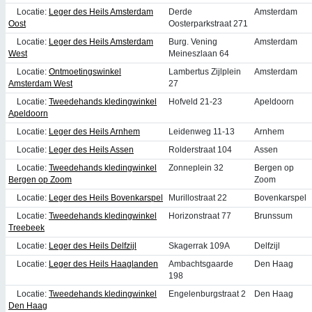
Locatie:
Leger des Heils Amsterdam
Derde
Amsterdam
Oost
Oosterparkstraat 271
Locatie:
Leger des Heils Amsterdam
Burg. Vening
Amsterdam
West
Meineszlaan 64
Locatie:
Ontmoetingswinkel
Lambertus Zijlplein
Amsterdam
Amsterdam West
27
Locatie:
Tweedehands kledingwinkel
Hofveld 21-23
Apeldoorn
Apeldoorn
Locatie:
Leger des Heils Arnhem
Leidenweg 11-13
Arnhem
Locatie:
Leger des Heils Assen
Rolderstraat 104
Assen
Locatie:
Tweedehands kledingwinkel
Zonneplein 32
Bergen op
Bergen op Zoom
Zoom
Locatie:
Leger des Heils Bovenkarspel
Murillostraat 22
Bovenkarspel
Locatie:
Tweedehands kledingwinkel
Horizonstraat 77
Brunssum
Treebeek
Locatie:
Leger des Heils Delfzijl
Skagerrak 109A
Delfzijl
Locatie:
Leger des Heils Haaglanden
Ambachtsgaarde
Den Haag
198
Locatie:
Tweedehands kledingwinkel
Engelenburgstraat 2
Den Haag
Den Haag