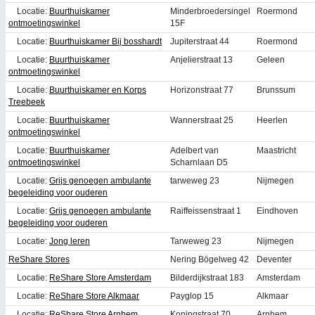
Locatie:
Buurthuiskamer
Minderbroedersingel
Roermond
ontmoetingswinkel
15F
Locatie:
Buurthuiskamer Bij bosshardt
Jupiterstraat 44
Roermond
Locatie:
Buurthuiskamer
Anjelierstraat 13
Geleen
ontmoetingswinkel
Locatie:
Buurthuiskamer en Korps
Horizonstraat 77
Brunssum
Treebeek
Locatie:
Buurthuiskamer
Wannerstraat 25
Heerlen
ontmoetingswinkel
Locatie:
Buurthuiskamer
Adelbert van
Maastricht
ontmoetingswinkel
Scharnlaan D5
Locatie:
Grijs genoegen ambulante
tarweweg 23
Nijmegen
begeleiding voor ouderen
Locatie:
Grijs genoegen ambulante
Raiffeissenstraat 1
Eindhoven
begeleiding voor ouderen
Locatie:
Jong leren
Tarweweg 23
Nijmegen
ReShare Stores
Nering Bögelweg 42
Deventer
Locatie:
ReShare Store Amsterdam
Bilderdijkstraat 183
Amsterdam
Locatie:
ReShare Store Alkmaar
Payglop 15
Alkmaar
Locatie:
ReShare Store Arnhem
Koningstraat 70
Arnhem