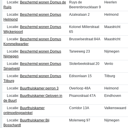
Locatie:
Beschermd wonen Domus de
Ruys de
Heerlen
Ruijs
Beerenbroucklaan 9
Locatie:
Beschermd wonen Domus
Azalealaan 2
Helmond
Helmond
Locatie:
Beschermd wonen Domus
Kolonel Millerstraat
Maastricht
Wijckerpoort
65
Locatie:
Beschermd wonen Domus
Brusselsestraat 84A
Maastricht
Kommelkwartier
Locatie:
Beschermd wonen Domus
Tarweweg 23
Nijmegen
Nijmegen
Locatie:
Beschermd wonen Domus
Sloterbeekstraat 20
Venlo
Sinselveld
Locatie:
Beschermd wonen Domus
Edisonlaan 15
Tilburg
Tilburg
Locatie:
Buurthuiskamer perron 3
Overloop 48A
Helmond
Locatie:
Buurthuiskamer Geloven in
Pisanostraat 47A
Eindhoven
de Buurt
Locatie:
Buurthuiskamer
Corridor 13A
Valkenswaard
ontmoetingswinkel
Locatie:
Buurthuiskamer Bij
Molenweg 97
Nijmegen
Bosschardt