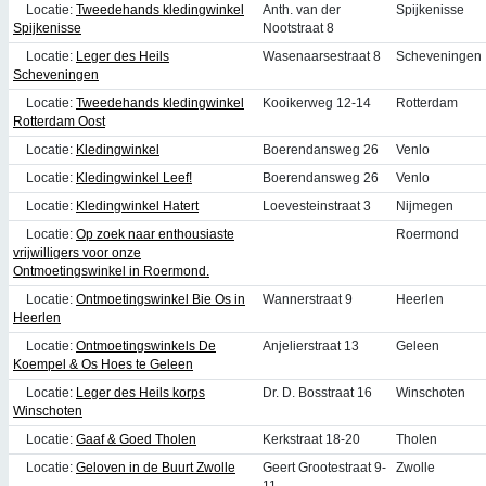
Locatie:
Tweedehands kledingwinkel
Anth. van der
Spijkenisse
Spijkenisse
Nootstraat 8
Locatie:
Leger des Heils
Wasenaarsestraat 8
Scheveningen
Scheveningen
Locatie:
Tweedehands kledingwinkel
Kooikerweg 12-14
Rotterdam
Rotterdam Oost
Locatie:
Kledingwinkel
Boerendansweg 26
Venlo
Locatie:
Kledingwinkel Leef!
Boerendansweg 26
Venlo
Locatie:
Kledingwinkel Hatert
Loevesteinstraat 3
Nijmegen
Locatie:
Op zoek naar enthousiaste
Roermond
vrijwilligers voor onze
Ontmoetingswinkel in Roermond.
Locatie:
Ontmoetingswinkel Bie Os in
Wannerstraat 9
Heerlen
Heerlen
Locatie:
Ontmoetingswinkels De
Anjelierstraat 13
Geleen
Koempel & Os Hoes te Geleen
Locatie:
Leger des Heils korps
Dr. D. Bosstraat 16
Winschoten
Winschoten
Locatie:
Gaaf & Goed Tholen
Kerkstraat 18-20
Tholen
Locatie:
Geloven in de Buurt Zwolle
Geert Grootestraat 9-
Zwolle
11