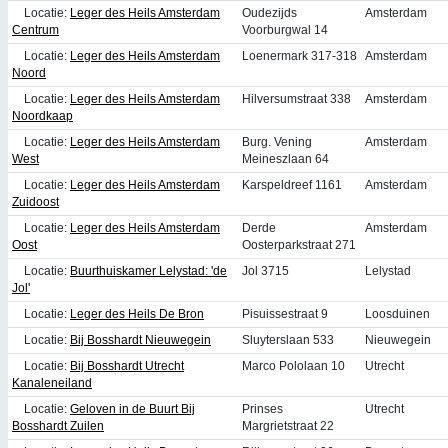
Locatie:
Leger des Heils Amsterdam
Oudezijds
Amsterdam
Centrum
Voorburgwal 14
Locatie:
Leger des Heils Amsterdam
Loenermark 317-318
Amsterdam
Noord
Locatie:
Leger des Heils Amsterdam
Hilversumstraat 338
Amsterdam
Noordkaap
Locatie:
Leger des Heils Amsterdam
Burg. Vening
Amsterdam
West
Meineszlaan 64
Locatie:
Leger des Heils Amsterdam
Karspeldreef 1161
Amsterdam
Zuidoost
Locatie:
Leger des Heils Amsterdam
Derde
Amsterdam
Oost
Oosterparkstraat 271
Locatie:
Buurthuiskamer Lelystad: 'de
Jol 3715
Lelystad
Jol'
Locatie:
Leger des Heils De Bron
Pisuissestraat 9
Loosduinen
Locatie:
Bij Bosshardt Nieuwegein
Sluyterslaan 533
Nieuwegein
Locatie:
Bij Bosshardt Utrecht
Marco Pololaan 10
Utrecht
Kanaleneiland
Locatie:
Geloven in de Buurt Bij
Prinses
Utrecht
Bosshardt Zuilen
Margrietstraat 22