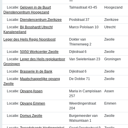
Locatie:
Geloven in de Buurt
Talmastraat 43-45
Hoogezand
Dienstencentrum Hoogezand
Locatie:
Dienstencentrum Zierikzee
Poststraat 37
Zierikzee
Locatie:
Bij Bosshardt Utrecht
Marco Pololaan 10
Utrecht
Kanaleneiland
Leger des Heils Regio Noordoost
Dokter van
Zwolle
Thienenweg 2
Locatie:
50|50 Workcenter Zwolle
Dijkstraat 6
Zwolle
Locatie:
Leger des Heils regiokantoor
Van Swietenlaan 23
Groningen
Groningen
Locatie:
Brasserie In de Bank
Dijkstraat 6
Zwolle
Locatie:
Maatschappelijke opvang
De Dobbe 71
Zwolle
Zwolle
Locatie:
Opvang Assen
Maria in Campislaan
Assen
257
Locatie:
Opvang Emmen
Weerdingerstraat
Emmen
204
Locatie:
Domus Zwolle
Burgemeester van
Zwolle
Walsumlaan 1
Locatie:
Tweedehands kledingwinkel
Geert Grootestraat 9-
Zwolle