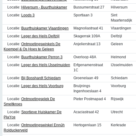
Locatie:
Hilversum - Buurthuiskamer
Bussumerstraat 27
Hilversum
Locatie:
Loods 3
Sportlaan 3
Sint
Maartensdijk
Locatie:
Buurthuiskamer Vlaardingen
Magnoliastraat 41
Vlaardingen
Locatie:
Leger des Heils Delfzijl
Skagerrak 109A
Delfzijl
Locatie:
Ontmoetingswinkels De
Anjelierstraat 13
Geleen
Koempel & Os Hoes te Geleen
Locatie:
Buurthuiskamer Perron 3
Overloop 48A
Helmond
Locatie:
Leger des Heils IJsselmuiden
Erfgenamenstraat
IJsselmuiden
1C
Locatie:
Bij Bosshardt Schiedam
Groenelaan 49
Schiedam
Locatie:
Leger des Heils Voorburg
Bruijnings
Voorburg
Ingenhoeslaan 4
Locatie:
Ontmoetingsplek De
Pieter Postmapad 4
Rijswijk
Smeltkroes
Locatie:
Sportieve Huiskamer De
Acaciastraat 42
Utrecht
PlaYce
Locatie:
Ontmoetingswinkel Ennúh
Hertogenlaan 15
Kerkrade
Rolduckerveld