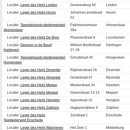
Locatie:
Leger des Heils Leiden
Groenesteeg 66
Leiden
Locatie:
Leger des Heils Hoorn
Johannes poststraat
Hoorn
52
Locatie:
Tweedehands kledingwinkel
Patrimoniumlaan
Veenendaal
Veenendaal
38a
Locatie:
Leger des Heils De Bron
Pisuissestraat 9
Loosduinen
Locatie:
Geloven in de Buurt
William Boothstraat
Harlingen
Harlingen
27-29
Locatie:
Tweedehands kledingwinkel
Schutstraat 40
Hoogeveen
Hoogeveen
Locatie:
Leger des Heils Deventer
Rijkmanstraat 26
Deventer
Locatie:
Leger des Heils Nijverdal
Grotestraat 47
Nijverdal
Locatie:
Leger des Heils Medan
Medanstraat 34
Haarlem
Locatie:
Leger des Heils Meppel
Havenstraat 13-15
Meppel
Locatie:
Leger des Heils Hengelo
Agonstraat 10
Hengelo
Locatie:
Leger des Heils Zutphen
Hagepoortplein 4
Zutphen
Locatie:
Leger des Heils
Zonstraat 1
Enschede
Twekkelerveld Enschede
Locatie:
Leger des Heils Walcheren
Het Zwin 1
Middelburg