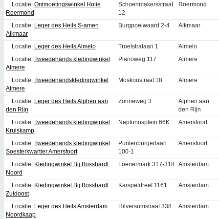
Locatie:
Ontmoetingswinkel Hoiie
Schoenmakersstraat
Roermond
Roermond
12
Locatie:
Leger des Heils S-amen
Burgpoelwaard 2-4
Alkmaar
Alkmaar
Locatie:
Leger des Heils Almelo
Troelstralaan 1
Almelo
Locatie:
Tweedehands kledingwinkel
Pianoweg 117
Almere
Almere
Locatie:
Tweedehandskledingwinkel
Moskoustraat 18
Almere
Almere
Locatie:
Leger des Heils Alphen aan
Zonneweg 3
Alphen aan
den Rijn
den Rijn
Locatie:
Tweedehands kledingwinkel
Neptunusplein 66K
Amersfoort
Kruiskamp
Locatie:
Tweedehands kledingwinkel
Puntenburgerlaan
Amersfoort
Soesterkwartier Amersfoort
100-1
Locatie:
Kledingwinkel Bij Bosshardt
Loenermark 317-318
Amsterdam
Noord
Locatie:
Kledingwinkel Bij Bosshardt
Karspeldreef 1161
Amsterdam
Zuidoost
Locatie:
Leger des Heils Amsterdam
Hilversumstraat 338
Amsterdam
Noordkaap