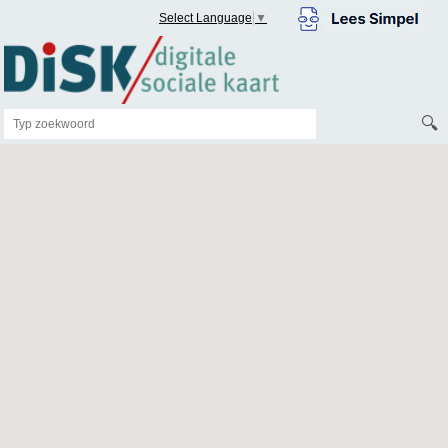
Select Language
▼
🔍