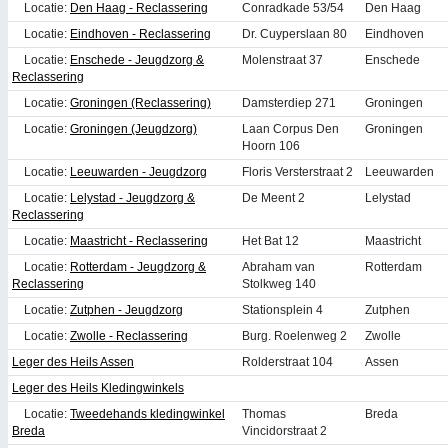
Locatie:
Den Haag - Reclassering
Conradkade 53/54
Den Haag
Locatie:
Eindhoven - Reclassering
Dr. Cuyperslaan 80
Eindhoven
Locatie:
Enschede - Jeugdzorg &
Molenstraat 37
Enschede
Reclassering
Locatie:
Groningen (Reclassering)
Damsterdiep 271
Groningen
Locatie:
Groningen (Jeugdzorg)
Laan Corpus Den
Groningen
Hoorn 106
Locatie:
Leeuwarden - Jeugdzorg
Floris Versterstraat 2
Leeuwarden
Locatie:
Lelystad - Jeugdzorg &
De Meent 2
Lelystad
Reclassering
Locatie:
Maastricht - Reclassering
Het Bat 12
Maastricht
Locatie:
Rotterdam - Jeugdzorg &
Abraham van
Rotterdam
Reclassering
Stolkweg 140
Locatie:
Zutphen - Jeugdzorg
Stationsplein 4
Zutphen
Locatie:
Zwolle - Reclassering
Burg. Roelenweg 2
Zwolle
Leger des Heils Assen
Rolderstraat 104
Assen
Leger des Heils Kledingwinkels
Locatie:
Tweedehands kledingwinkel
Thomas
Breda
Breda
Vincidorstraat 2