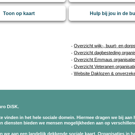
Toon op kaart
Hulp bij jou in de b
Overzicht wijk-, buurt- en dorp
-
Overzicht dagbesteding organi
-
Overzicht Emmaus organisatie
-
Overzicht Veteranen organisat
-
Website Daklozen & onverzek
-
buro DiSK.
 te vinden in het hele sociale domein. Hiermee dragen we bij aan h
n diensten bieden we mensen mogelijkheden aan op verschillend
 we aan een landelijk dekkende sociale kaart. Organisaties in h