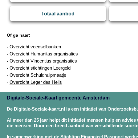
Totaal aanbod
Of ga naar:
Overzicht voedselbanken
-
Overzicht Humanitas organisaties
-
Overzicht Vincentius organisaties
-
Overzicht stichtingen Leergeld
-
Overzicht Schuldhulpmaatje
-
Overzicht Leger des Heils
-
Digitale-Sociale-Kaart gemeente Amsterdam
De Digitale-Sociale-kaart.nl is een initiatief van Onderzoeks
Al meer dan 25 jaar helpt dit initiatief mensen hulp en advies
die mensen. Door een breed aanbod van verschillende soorte
In samenwerking met de Stichting Financieel Paspoort werken