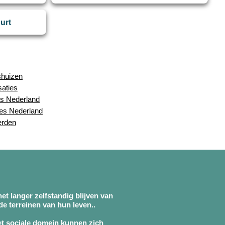
uurt
shuizen
saties
s Nederland
ies Nederland
erden
et langer zelfstandig blijven van
e terreinen van hun leven..
et sociale domein kunnen zich