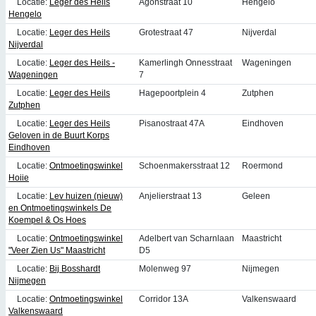
Locatie:
Leger des Heils
Agonstraat 10
Hengelo
Hengelo
Locatie:
Leger des Heils
Grotestraat 47
Nijverdal
Nijverdal
Locatie:
Leger des Heils -
Kamerlingh Onnesstraat
Wageningen
Wageningen
7
Locatie:
Leger des Heils
Hagepoortplein 4
Zutphen
Zutphen
Locatie:
Leger des Heils
Pisanostraat 47A
Eindhoven
Geloven in de Buurt Korps
Eindhoven
Locatie:
Ontmoetingswinkel
Schoenmakersstraat 12
Roermond
Hoiie
Locatie:
Lev huizen (nieuw)
Anjelierstraat 13
Geleen
en Ontmoetingswinkels De
Koempel & Os Hoes
Locatie:
Ontmoetingswinkel
Adelbert van Scharnlaan
Maastricht
"Veer Zien Us" Maastricht
D5
Locatie:
Bij Bosshardt
Molenweg 97
Nijmegen
Nijmegen
Locatie:
Ontmoetingswinkel
Corridor 13A
Valkenswaard
Valkenswaard