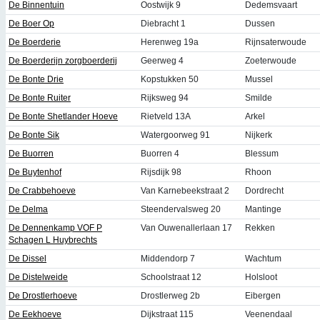
De Binnentuin
Oostwijk 9
Dedemsvaart
De Boer Op
Diebracht 1
Dussen
De Boerderie
Herenweg 19a
Rijnsaterwoude
De Boerderijn zorgboerderij
Geerweg 4
Zoeterwoude
De Bonte Drie
Kopstukken 50
Mussel
De Bonte Ruiter
Rijksweg 94
Smilde
De Bonte Shetlander Hoeve
Rietveld 13A
Arkel
De Bonte Sik
Watergoorweg 91
Nijkerk
De Buorren
Buorren 4
Blessum
De Buytenhof
Rijsdijk 98
Rhoon
De Crabbehoeve
Van Karnebeekstraat 2
Dordrecht
De Delma
Steendervalsweg 20
Mantinge
De Dennenkamp VOF P
Van Ouwenallerlaan 17
Rekken
Schagen L Huybrechts
De Dissel
Middendorp 7
Wachtum
De Distelweide
Schoolstraat 12
Holsloot
De Drostlerhoeve
Drostlerweg 2b
Eibergen
De Eekhoeve
Dijkstraat 115
Veenendaal