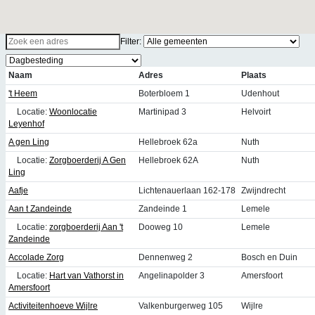
Filter:
Naam
Adres
Plaats
't Heem
Boterbloem 1
Udenhout
Locatie:
Woonlocatie
Martinipad 3
Helvoirt
Leyenhof
A gen Ling
Hellebroek 62a
Nuth
Locatie:
Zorgboerderij A Gen
Hellebroek 62A
Nuth
Ling
Aafje
Lichtenauerlaan 162-178
Zwijndrecht
Aan t Zandeinde
Zandeinde 1
Lemele
Locatie:
zorgboerderij Aan 't
Dooweg 10
Lemele
Zandeinde
Accolade Zorg
Dennenweg 2
Bosch en Duin
Locatie:
Hart van Vathorst in
Angelinapolder 3
Amersfoort
Amersfoort
Activiteitenhoeve Wijlre
Valkenburgerweg 105
Wijlre