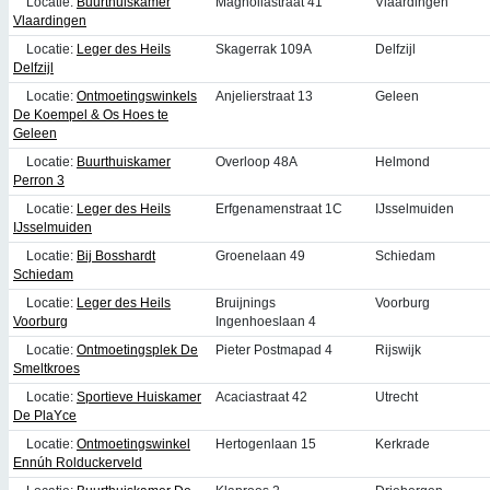
Locatie:
Buurthuiskamer
Magnoliastraat 41
Vlaardingen
Vlaardingen
Locatie:
Leger des Heils
Skagerrak 109A
Delfzijl
Delfzijl
Locatie:
Ontmoetingswinkels
Anjelierstraat 13
Geleen
De Koempel & Os Hoes te
Geleen
Locatie:
Buurthuiskamer
Overloop 48A
Helmond
Perron 3
Locatie:
Leger des Heils
Erfgenamenstraat 1C
IJsselmuiden
IJsselmuiden
Locatie:
Bij Bosshardt
Groenelaan 49
Schiedam
Schiedam
Locatie:
Leger des Heils
Bruijnings
Voorburg
Voorburg
Ingenhoeslaan 4
Locatie:
Ontmoetingsplek De
Pieter Postmapad 4
Rijswijk
Smeltkroes
Locatie:
Sportieve Huiskamer
Acaciastraat 42
Utrecht
De PlaYce
Locatie:
Ontmoetingswinkel
Hertogenlaan 15
Kerkrade
Ennúh Rolduckerveld