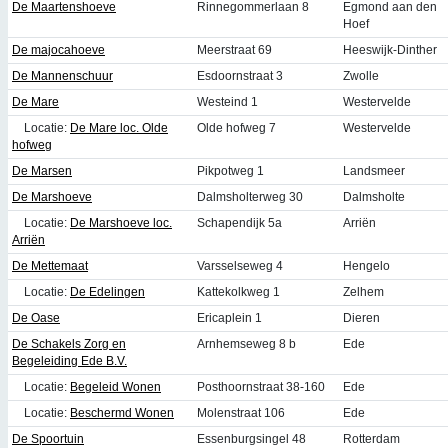
De Maartenshoeve
Rinnegommerlaan 8
Egmond aan den
Hoef
De majocahoeve
Meerstraat 69
Heeswijk-Dinther
De Mannenschuur
Esdoornstraat 3
Zwolle
De Mare
Westeind 1
Westervelde
Locatie:
De Mare loc. Olde
Olde hofweg 7
Westervelde
hofweg
De Marsen
Pikpotweg 1
Landsmeer
De Marshoeve
Dalmsholterweg 30
Dalmsholte
Locatie:
De Marshoeve loc.
Schapendijk 5a
Arriën
Arriën
De Mettemaat
Varsselseweg 4
Hengelo
Locatie:
De Edelingen
Kattekolkweg 1
Zelhem
De Oase
Ericaplein 1
Dieren
De Schakels Zorg en
Arnhemseweg 8 b
Ede
Begeleiding Ede B.V.
Locatie:
Begeleid Wonen
Posthoornstraat 38-160
Ede
Locatie:
Beschermd Wonen
Molenstraat 106
Ede
De Spoortuin
Essenburgsingel 48
Rotterdam