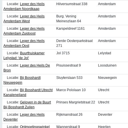
Locatie:
Leger des Heils
Hilversumstraat 338
Amsterdam
Amsterdam Noordkaap
Locatie:
Leger des Heils
Burg. Vening
Amsterdam
Amsterdam West
Meineszlaan 64
Locatie:
Leger des Heils
Karspeldreef 1161
Amsterdam
Amsterdam Zuidoost
Locatie:
Leger des Heils
Derde Oosterparkstraat
Amsterdam
Amsterdam Oost
271
Locatie:
Buurthuiskamer
Jol 3715
Lelystad
Lelystad: 'de Jol'
Locatie:
Leger des Heils De
Pisuissestraat 9
Loosduinen
Bron
Locatie:
Bij Bosshardt
Sluyterslaan 533
Nieuwegein
Nieuwegein
Locatie:
Bij Bosshardt Utrecht
Marco Pololaan 10
Utrecht
Kanaleneiland
Locatie:
Geloven in de Buurt
Prinses Margrietstraat 22
Utrecht
Bij Bosshardt Zuilen
Locatie:
Leger des Heils
Rijkmanstraat 26
Deventer
Deventer
Locatie:
Ontmoetingswinkel
Wannerstraat 9
Heerlen