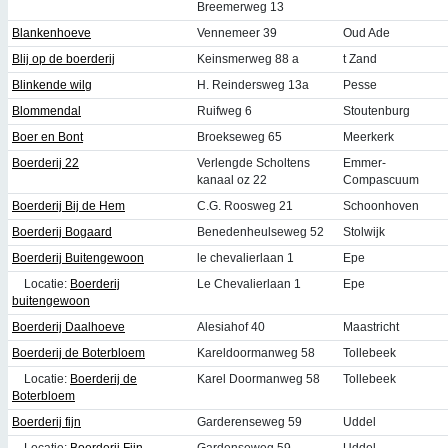
Breemerweg 13
Blankenhoeve
Vennemeer 39
Oud Ade
Blij op de boerderij
Keinsmerweg 88 a
t Zand
Blinkende wilg
H. Reindersweg 13a
Pesse
Blommendal
Ruifweg 6
Stoutenburg
Boer en Bont
Broekseweg 65
Meerkerk
Boerderij 22
Verlengde Scholtens
Emmer-
kanaal oz 22
Compascuum
Boerderij Bij de Hem
C.G. Roosweg 21
Schoonhoven
Boerderij Bogaard
Benedenheulseweg 52
Stolwijk
Boerderij Buitengewoon
le chevalierlaan 1
Epe
Locatie:
Boerderij
Le Chevalierlaan 1
Epe
buitengewoon
Boerderij Daalhoeve
Alesiahof 40
Maastricht
Boerderij de Boterbloem
Kareldoormanweg 58
Tollebeek
Locatie:
Boerderij de
Karel Doormanweg 58
Tollebeek
Boterbloem
Boerderij fijn
Garderenseweg 59
Uddel
Locatie:
Boerderij Fijn
Gardenseweg 59
Uddel