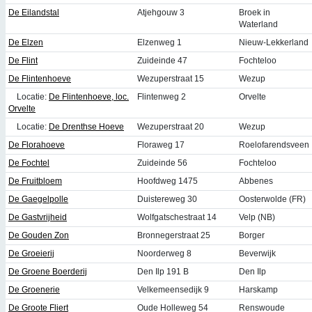
De Eilandstal
Atjehgouw 3
Broek in
Waterland
De Elzen
Elzenweg 1
Nieuw-Lekkerland
De Flint
Zuideinde 47
Fochteloo
De Flintenhoeve
Wezuperstraat 15
Wezup
Locatie:
De Flintenhoeve, loc.
Flintenweg 2
Orvelte
Orvelte
Locatie:
De Drenthse Hoeve
Wezuperstraat 20
Wezup
De Florahoeve
Floraweg 17
Roelofarendsveen
De Fochtel
Zuideinde 56
Fochteloo
De Fruitbloem
Hoofdweg 1475
Abbenes
De Gaegelpolle
Duistereweg 30
Oosterwolde (FR)
De Gastvrijheid
Wolfgatschestraat 14
Velp (NB)
De Gouden Zon
Bronnegerstraat 25
Borger
De Groeierij
Noorderweg 8
Beverwijk
De Groene Boerderij
Den Ilp 191 B
Den Ilp
De Groenerie
Velkemeensedijk 9
Harskamp
De Groote Fliert
Oude Holleweg 54
Renswoude