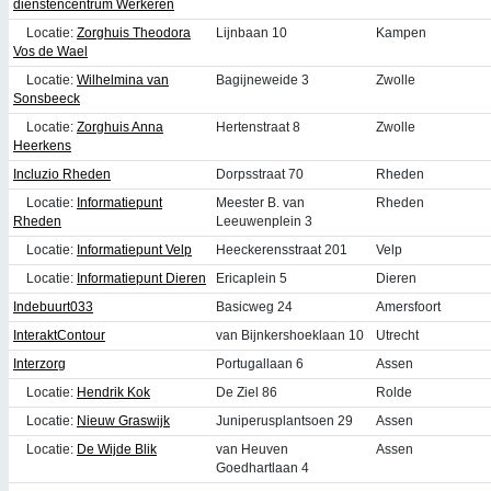
dienstencentrum Werkeren
Locatie:
Zorghuis Theodora
Lijnbaan 10
Kampen
Vos de Wael
Locatie:
Wilhelmina van
Bagijneweide 3
Zwolle
Sonsbeeck
Locatie:
Zorghuis Anna
Hertenstraat 8
Zwolle
Heerkens
Incluzio Rheden
Dorpsstraat 70
Rheden
Locatie:
Informatiepunt
Meester B. van
Rheden
Rheden
Leeuwenplein 3
Locatie:
Informatiepunt Velp
Heeckerensstraat 201
Velp
Locatie:
Informatiepunt Dieren
Ericaplein 5
Dieren
Indebuurt033
Basicweg 24
Amersfoort
InteraktContour
van Bijnkershoeklaan 10
Utrecht
Interzorg
Portugallaan 6
Assen
Locatie:
Hendrik Kok
De Ziel 86
Rolde
Locatie:
Nieuw Graswijk
Juniperusplantsoen 29
Assen
Locatie:
De Wijde Blik
van Heuven
Assen
Goedhartlaan 4