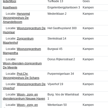
IederMooi
Turfkade 13
Goes
Ijsselheem
Engelenbergplantsoen 3
Kampen
Locatie:
Hervormd
Wederiklaan 2
Kampen
Verzorgingshuis De
Amandelboom
Locatie:
Woonzorgcentrum De
Het Gasthuysland 300
Kampen
Hazelaar
Locatie:
Zorgcentrum
Slenkstraat 14
Kampen
Maarlenhof
Locatie:
Woonzorgcentrum
Burgwal 45
Kampen
Margaretha
Locatie:
Dorus Rijkersstraat 2
Kampen
Woon-/diensten-/zorgcentrum
De Meente
Locatie:
Prot.Chr.
Purperreigerlaan 34
Kampen
Verzorgingshuis De Schans
Locatie:
Woonzorgcentrum De
Vijverhof 19
Kampen
Vijverhof
Locatie:
Woon-, zorg- en
Burg. Vos de Waelstraat
Kampen
dienstencentrum Nieuwe Haven
1
Locatie:
Woon-, zorg- en
Werkerlaan 50
Kampen