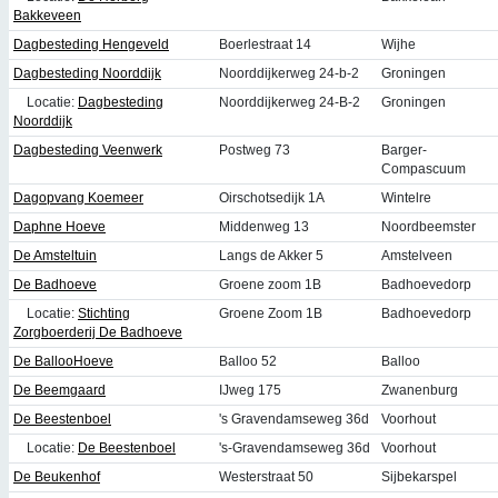
Bakkeveen
Dagbesteding Hengeveld
Boerlestraat 14
Wijhe
Dagbesteding Noorddijk
Noorddijkerweg 24-b-2
Groningen
Locatie:
Dagbesteding
Noorddijkerweg 24-B-2
Groningen
Noorddijk
Dagbesteding Veenwerk
Postweg 73
Barger-
Compascuum
Dagopvang Koemeer
Oirschotsedijk 1A
Wintelre
Daphne Hoeve
Middenweg 13
Noordbeemster
De Amsteltuin
Langs de Akker 5
Amstelveen
De Badhoeve
Groene zoom 1B
Badhoevedorp
Locatie:
Stichting
Groene Zoom 1B
Badhoevedorp
Zorgboerderij De Badhoeve
De BallooHoeve
Balloo 52
Balloo
De Beemgaard
IJweg 175
Zwanenburg
De Beestenboel
's Gravendamseweg 36d
Voorhout
Locatie:
De Beestenboel
's-Gravendamseweg 36d
Voorhout
De Beukenhof
Westerstraat 50
Sijbekarspel