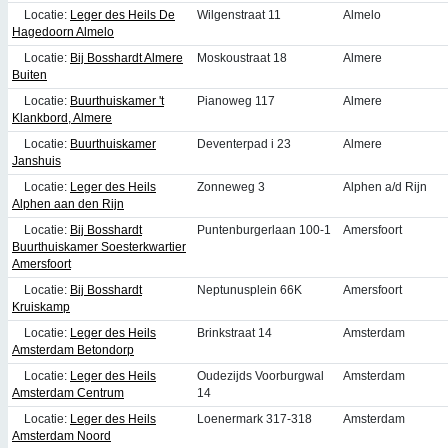
Locatie:
Leger des Heils De
Wilgenstraat 11
Almelo
Hagedoorn Almelo
Locatie:
Bij Bosshardt Almere
Moskoustraat 18
Almere
Buiten
Locatie:
Buurthuiskamer 't
Pianoweg 117
Almere
Klankbord, Almere
Locatie:
Buurthuiskamer
Deventerpad i 23
Almere
Janshuis
Locatie:
Leger des Heils
Zonneweg 3
Alphen a/d Rijn
Alphen aan den Rijn
Locatie:
Bij Bosshardt
Puntenburgerlaan 100-1
Amersfoort
Buurthuiskamer Soesterkwartier
Amersfoort
Locatie:
Bij Bosshardt
Neptunusplein 66K
Amersfoort
Kruiskamp
Locatie:
Leger des Heils
Brinkstraat 14
Amsterdam
Amsterdam Betondorp
Locatie:
Leger des Heils
Oudezijds Voorburgwal
Amsterdam
Amsterdam Centrum
14
Locatie:
Leger des Heils
Loenermark 317-318
Amsterdam
Amsterdam Noord