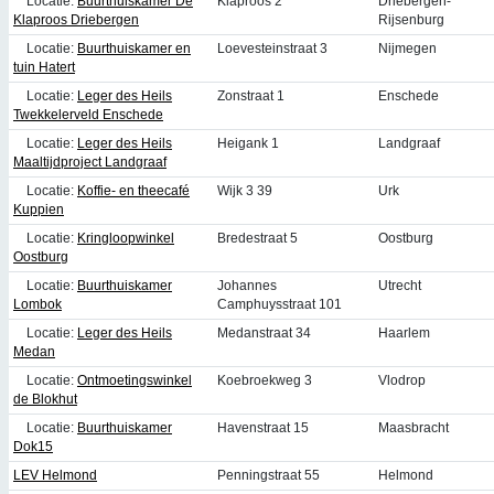
Locatie:
Buurthuiskamer De
Klaproos 2
Driebergen-
Klaproos Driebergen
Rijsenburg
Locatie:
Buurthuiskamer en
Loevesteinstraat 3
Nijmegen
tuin Hatert
Locatie:
Leger des Heils
Zonstraat 1
Enschede
Twekkelerveld Enschede
Locatie:
Leger des Heils
Heigank 1
Landgraaf
Maaltijdproject Landgraaf
Locatie:
Koffie- en theecafé
Wijk 3 39
Urk
Kuppien
Locatie:
Kringloopwinkel
Bredestraat 5
Oostburg
Oostburg
Locatie:
Buurthuiskamer
Johannes
Utrecht
Lombok
Camphuysstraat 101
Locatie:
Leger des Heils
Medanstraat 34
Haarlem
Medan
Locatie:
Ontmoetingswinkel
Koebroekweg 3
Vlodrop
de Blokhut
Locatie:
Buurthuiskamer
Havenstraat 15
Maasbracht
Dok15
LEV Helmond
Penningstraat 55
Helmond