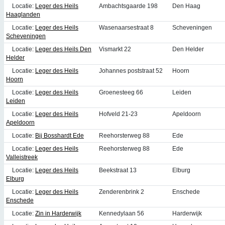
Locatie:
Leger des Heils
Ambachtsgaarde 198
Den Haag
Haaglanden
Locatie:
Leger des Heils
Wasenaarsestraat 8
Scheveningen
Scheveningen
Locatie:
Leger des Heils Den
Vismarkt 22
Den Helder
Helder
Locatie:
Leger des Heils
Johannes poststraat 52
Hoorn
Hoorn
Locatie:
Leger des Heils
Groenesteeg 66
Leiden
Leiden
Locatie:
Leger des Heils
Hofveld 21-23
Apeldoorn
Apeldoorn
Locatie:
Bij Bosshardt Ede
Reehorsterweg 88
Ede
Locatie:
Leger des Heils
Reehorsterweg 88
Ede
Valleistreek
Locatie:
Leger des Heils
Beekstraat 13
Elburg
Elburg
Locatie:
Leger des Heils
Zenderenbrink 2
Enschede
Enschede
Locatie:
Zin in Harderwijk
Kennedylaan 56
Harderwijk