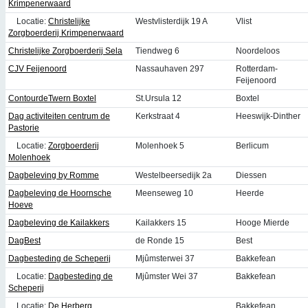
Krimpenerwaard
Locatie:
Christelijke
Westvlisterdijk 19 A
Vlist
Zorgboerderij Krimpenerwaard
Christelijke Zorgboerderij Sela
Tiendweg 6
Noordeloos
CJV Feijenoord
Nassauhaven 297
Rotterdam-
Feijenoord
ContourdeTwern Boxtel
St.Ursula 12
Boxtel
Dag activiteiten centrum de
Kerkstraat 4
Heeswijk-Dinther
Pastorie
Locatie:
Zorgboerderij
Molenhoek 5
Berlicum
Molenhoek
Dagbeleving by Romme
Westelbeersedijk 2a
Diessen
Dagbeleving de Hoornsche
Meenseweg 10
Heerde
Hoeve
Dagbeleving de Kailakkers
Kailakkers 15
Hooge Mierde
DagBest
de Ronde 15
Best
Dagbesteding de Scheperij
Mjûmsterwei 37
Bakkefean
Locatie:
Dagbesteding de
Mjûmster Wei 37
Bakkefean
Scheperij
Locatie:
De Herberg
Bakkefean