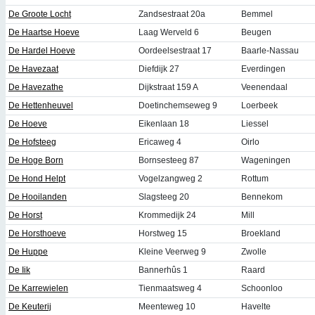
De Groote Locht
Zandsestraat 20a
Bemmel
De Haartse Hoeve
Laag Werveld 6
Beugen
De Hardel Hoeve
Oordeelsestraat 17
Baarle-Nassau
De Havezaat
Diefdijk 27
Everdingen
De Havezathe
Dijkstraat 159 A
Veenendaal
De Hettenheuvel
Doetinchemseweg 9
Loerbeek
De Hoeve
Eikenlaan 18
Liessel
De Hofsteeg
Ericaweg 4
Oirlo
De Hoge Born
Bornsesteeg 87
Wageningen
De Hond Helpt
Vogelzangweg 2
Rottum
De Hooilanden
Slagsteeg 20
Bennekom
De Horst
Krommedijk 24
Mill
De Horsthoeve
Horstweg 15
Broekland
De Huppe
Kleine Veerweg 9
Zwolle
De Iik
Bannerhûs 1
Raard
De Karrewielen
Tienmaatsweg 4
Schoonloo
De Keuterij
Meenteweg 10
Havelte