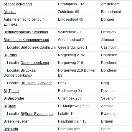
Atletico Activering
Ceramplein 192
Amsterdam
Attenza
Zuideinde 69
Barendrecht
Autisme en adhd centrum t
Eindsestraat 45
Dongen
Zonneke
Bedriuwenpleats It Aventoer
Wynzerdyk 20
Oentsjerk
Bibliotheek Kennemerwaard
Gasthuisstraat 2
Alkmaar
Locatie:
Bibliotheek Castricum
Geesterduinweg 1
Castricum
Bij Prins
Norgerweg 219A
Donderen
Locatie:
Donderboerkamp
Norgerweg 219
Donderen
Locatie:
Bij Lokaal,
Norgerweg 219 Bunker
Donderen
Donderboerkamp
B2
Locatie:
Bij Lokaal, Brinkhof
Brink 1
Norg
Bij Tjoonk
Rodijksweg 9a
Deventer
BijBiezonder
Ulfterhoek 25b
Sevenum
BijBram
Pr. Marijkeweg 59d
Ameide
Locatie:
BijBram Everdingen
Lekdijk 11
Everdingen
Bijeen Heusden
Raadhuisplein 16
Drunen
Birktzicht
Peter van den
Soest