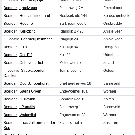
Boerderij groeizaam
Pilotenweg 7A
Emmeloord
Boerderij Het Lansingerland
Hoeksekade 146
Bergschenhoek
Boerderij Hooghei
Barkhoornweg 9
Onstwedde
Boerderij Kerkzicht
Ringdijk BP 23
Amstelveen
Locatie:
Boerderij kerkzicht
Ringdijk 23
Amstelveen
Boerderij Lula
Kalkwijk 84
Hoogezand
Boerderij Ons Erf
Kuil 31
Udenhout
Boerderij Ophovenerhof
Molenweg 57
Sittard
Locatie:
Streekboerderij
Ten Eijsden 5
Geleen
Daniken
Boerderij Oud Schoonhorst
Briellaerdseweg 18
Barneveld
Boerderij Saens Groen
Engewormer 18a
Wormer
Boerderij t Grievink
Sondernweg 15
Aalten
Boerderij t Paradijs
Bielderweg 1
Barneveld
Boerderij Watervliet
Engewormer 28
Wormer
Boerderijterras Juffrouw zonder
Echterstraat 5
Susteren
Kop