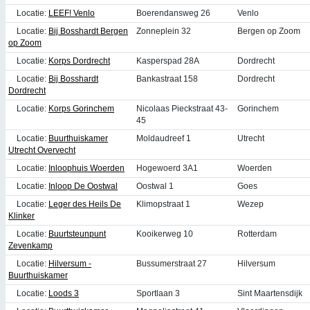
Locatie:
LEEF! Venlo
Boerendansweg 26
Venlo
Locatie:
Bij Bosshardt Bergen
Zonneplein 32
Bergen op Zoom
op Zoom
Locatie:
Korps Dordrecht
Kasperspad 28A
Dordrecht
Locatie:
Bij Bosshardt
Bankastraat 158
Dordrecht
Dordrecht
Locatie:
Korps Gorinchem
Nicolaas Pieckstraat 43-
Gorinchem
45
Locatie:
Buurthuiskamer
Moldaudreef 1
Utrecht
Utrecht Overvecht
Locatie:
Inloophuis Woerden
Hogewoerd 3A1
Woerden
Locatie:
Inloop De Oostwal
Oostwal 1
Goes
Locatie:
Leger des Heils De
Klimopstraat 1
Wezep
Klinker
Locatie:
Buurtsteunpunt
Kooikerweg 10
Rotterdam
Zevenkamp
Locatie:
Hilversum -
Bussumerstraat 27
Hilversum
Buurthuiskamer
Locatie:
Loods 3
Sportlaan 3
Sint Maartensdijk