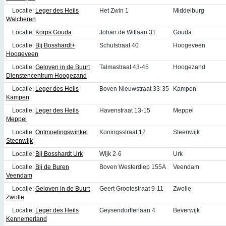
Locatie:
Leger des Heils
Het Zwin 1
Middelburg
Walcheren
Locatie:
Korps Gouda
Johan de Witlaan 31
Gouda
Locatie:
Bij Bosshardt+
Schutstraat 40
Hoogeveen
Hoogeveen
Locatie:
Geloven in de Buurt
Talmastraat 43-45
Hoogezand
Dienstencentrum Hoogezand
Locatie:
Leger des Heils
Boven Nieuwstraat 33-35
Kampen
Kampen
Locatie:
Leger des Heils
Havenstraat 13-15
Meppel
Meppel
Locatie:
Ontmoetingswinkel
Koningsstraat 12
Steenwijk
Steenwijk
Locatie:
Bij Bosshardt Urk
Wijk 2-6
Urk
Locatie:
Bij de Buren
Boven Westerdiep 155A
Veendam
Veendam
Locatie:
Geloven in de Buurt
Geert Grootestraat 9-11
Zwolle
Zwolle
Locatie:
Leger des Heils
Geysendorfferlaan 4
Beverwijk
Kennemerland