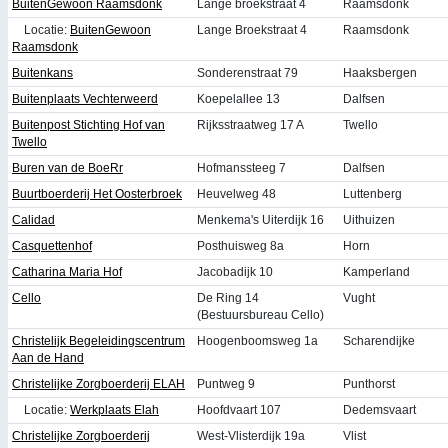
BuitenGewoon Raamsdonk
Lange broekstraat 4
Raamsdonk
Locatie:
BuitenGewoon
Lange Broekstraat 4
Raamsdonk
Raamsdonk
Buitenkans
Sonderenstraat 79
Haaksbergen
Buitenplaats Vechterweerd
Koepelallee 13
Dalfsen
Buitenpost Stichting Hof van
Rijksstraatweg 17 A
Twello
Twello
Buren van de BoeRr
Hofmanssteeg 7
Dalfsen
Buurtboerderij Het Oosterbroek
Heuvelweg 48
Luttenberg
Calidad
Menkema's Uiterdijk 16
Uithuizen
Casquettenhof
Posthuisweg 8a
Horn
Catharina Maria Hof
Jacobadijk 10
Kamperland
Cello
De Ring 14
Vught
(Bestuursbureau Cello)
Christelijk Begeleidingscentrum
Hoogenboomsweg 1a
Scharendijke
Aan de Hand
Christelijke Zorgboerderij ELAH
Puntweg 9
Punthorst
Locatie:
Werkplaats Elah
Hoofdvaart 107
Dedemsvaart
Christelijke Zorgboerderij
West-Vlisterdijk 19a
Vlist