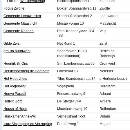
Locatie:
Westerwatering
Elsbroekplantsoen 1
Zaandam
Focus Zwolle
Dokter Spanjaardweg 11
Zwolle
Gemeente Leeuwarden
Oldehoofsterkerkhof 2
Leeuwarden
Gemeente Maastricht
Mosae Forum 10
Maastricht
Gemeente Rheden
Pres. Kennedylaan 104-
Velp
108
Gilde Zeist
Het Rond 1
Zeist
gro-up buurtwerk
Spoorhaven 10-18
Berkel en
(hoofdkantoor)
Rodenrijs
Heerlijk Bij Ons
Sint Lambertusstraat 60
Cromvoirt
Herstelboerderij de Hooiberg
Latestraat 13
Netersel
Het Hobbyhuis
Titus Brandsmastraat 34
s-Hertogenbosch
Het Vogelnest
Vogelplein
Dordrecht
Hoeve Paradij
Friesestraatweg 9
Aduard
HolPro Zorg
De Steiger 74A
Almere
House of Hope
Maashavenweg 10
Rotterdam
Huiskamer Anne-Wil
Verheijstraat 4-53
Didam
Icare Verpleging en Verzorging
Parallelweg 1
Meppel