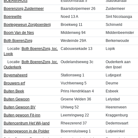
BOERenHUIS
Esdoornstraat 5
Stadskanaal
Boerenzorg Zuidermeer
Baarsdorpermeer 26
Zuidermeer
Boerewille
Noed 13 A
Sint Nicolaasga
Boetegeweun Zorgboerderij
Broekweg 11
Schinveld
Boom Van de Nes
Middenweg 94
Middenbeemster
Both BoerenZorg
Westeinde 29A
Berkenwoude
Locatie:
Both BoerenZorg, loc.
Cabouwsekade 13
Lopik
Lopik
Locatie:
Both BoerenZorg, loc.
Oudelandseweg 3c
Ouderkerk aan
Ouderkerk
den Ijssel
Boyemaheerd
Stationsweg 1
Lutjegast
Brouwers erf
Vuchtvenweg 5
Deurne
Buiten Beek
Prins Hendriklaan 4
Esbeek
Buiten Gewoon
Groene Velden 36
Lelystad
Buiten Gewoon BV
Uhlweg 52
Heerenveen
Buiten gewoon Fit-inn
Leemringweg 22
Kraggenburg
Buitencentrum Het Wij-land
Rheezerend 37
Dedemsvaart
Buitengewoon in de Polder
Boerensluisweg 1
Lutjewinkel