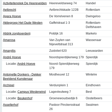
Activiteitenplek De Heerevelden
Heereveldseweg 74
Handel
Aelbrecht
Aelbrechtskade 122B
Rotterdam
Agara Hoeve
De Vorrelvenen 8
Dwingeloo
Aktiegroep Het Oude Westen
Gaffelstraat 1-3
Rotterdam-
Delfshaven
Alldrik zorgboerderij
Potdijk 16
Markelo
Amarosa
Van Zuylen van
Wassenaar
Nijeveltstraat 313
Amaryllis
Zuidvliet 620
Leeuwarden
André Hoeve
Noordspierdijkerweg 179
Spierdijk
Locatie:
André Hoeve
Noord-Spierdijkerweg
Spierdijk
179
Antoinette Donkers - Dekker
Mostheuvel 12
Wintelre
Beeldend Kunstenaar
Archipel
Verdunplein 1
Eindhoven
Locatie:
Campus Westerwind
Lagevleutweg 7
Best
Locatie:
Beukenhof
Groenewoudsedijk 6
Oostelbeers
Asselterhof
Pastoor Pinckersstraat
Swalmen
26