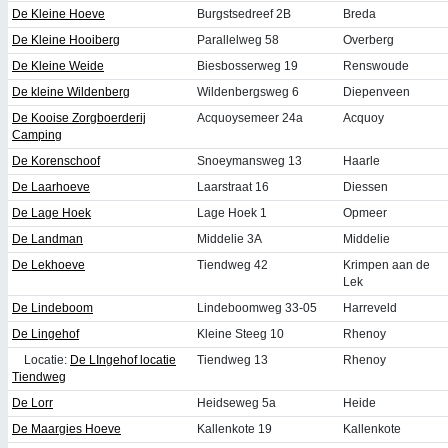
De Kleine Hoeve
Burgstsedreef 2B
Breda
De Kleine Hooiberg
Parallelweg 58
Overberg
De Kleine Weide
Biesbosserweg 19
Renswoude
De kleine Wildenberg
Wildenbergsweg 6
Diepenveen
De Kooise Zorgboerderij
Acquoysemeer 24a
Acquoy
Camping
De Korenschoof
Snoeymansweg 13
Haarle
De Laarhoeve
Laarstraat 16
Diessen
De Lage Hoek
Lage Hoek 1
Opmeer
De Landman
Middelie 3A
Middelie
De Lekhoeve
Tiendweg 42
Krimpen aan de
Lek
De Lindeboom
Lindeboomweg 33-05
Harreveld
De Lingehof
Kleine Steeg 10
Rhenoy
Locatie:
De LIngehof locatie
Tiendweg 13
Rhenoy
Tiendweg
De Lorr
Heidseweg 5a
Heide
De Maargies Hoeve
Kallenkote 19
Kallenkote