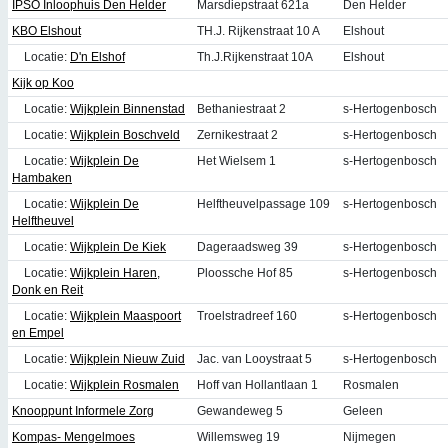
IPSO Inloophuis Den Helder
Marsdiepstraat 621a
Den Helder
KBO Elshout
TH.J. Rijkenstraat 10 A
Elshout
Locatie:
D'n Elshof
Th.J.Rijkenstraat 10A
Elshout
Kijk op Koo
Locatie:
Wijkplein Binnenstad
Bethaniestraat 2
s-Hertogenbosch
Locatie:
Wijkplein Boschveld
Zernikestraat 2
s-Hertogenbosch
Locatie:
Wijkplein De
Het Wielsem 1
s-Hertogenbosch
Hambaken
Locatie:
Wijkplein De
Helftheuvelpassage 109
s-Hertogenbosch
Helftheuvel
Locatie:
Wijkplein De Kiek
Dageraadsweg 39
s-Hertogenbosch
Locatie:
Wijkplein Haren,
Ploossche Hof 85
s-Hertogenbosch
Donk en Reit
Locatie:
Wijkplein Maaspoort
Troelstradreef 160
s-Hertogenbosch
en Empel
Locatie:
Wijkplein Nieuw Zuid
Jac. van Looystraat 5
s-Hertogenbosch
Locatie:
Wijkplein Rosmalen
Hoff van Hollantlaan 1
Rosmalen
Knooppunt Informele Zorg
Gewandeweg 5
Geleen
Kompas- Mengelmoes
Willemsweg 19
Nijmegen