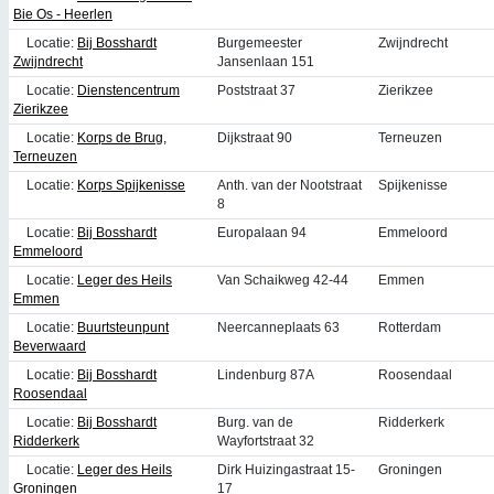
Bie Os - Heerlen
Locatie:
Bij Bosshardt
Burgemeester
Zwijndrecht
Zwijndrecht
Jansenlaan 151
Locatie:
Dienstencentrum
Poststraat 37
Zierikzee
Zierikzee
Locatie:
Korps de Brug,
Dijkstraat 90
Terneuzen
Terneuzen
Locatie:
Korps Spijkenisse
Anth. van der Nootstraat
Spijkenisse
8
Locatie:
Bij Bosshardt
Europalaan 94
Emmeloord
Emmeloord
Locatie:
Leger des Heils
Van Schaikweg 42-44
Emmen
Emmen
Locatie:
Buurtsteunpunt
Neercanneplaats 63
Rotterdam
Beverwaard
Locatie:
Bij Bosshardt
Lindenburg 87A
Roosendaal
Roosendaal
Locatie:
Bij Bosshardt
Burg. van de
Ridderkerk
Ridderkerk
Wayfortstraat 32
Locatie:
Leger des Heils
Dirk Huizingastraat 15-
Groningen
Groningen
17