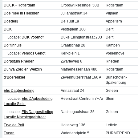
DOCK - Rotterdam
Crooswijksesingel 50B
Rotterdam
Doe mee in Heusden
Julianastraat 34
Vlijmen
Doederij
De Tuut 1a
Appeltern
DOK
Vesteplein 100
Delft
Locatie:
DOK Voorhof
Duke Ellingtonstraat 203
Delft
Dolfijnhuis
Graafschap 28
Kampen
Locatie:
Venoos Genot
Kerkplein 1
Vollenhove
Dorpstuin Rheden
Zwarteweg 6
Rheden
Dunya Zorg en Welzijn
Mathenesserlaan 480
Rotterdam
d’Boerenkiel
Zevenhuizerstraat 166 A
Bunschoten-
Spakenburg
Elis Dagbesteding
Annastraat 24
Geleen
Locatie:
Elis DAgbesteding
Heerstraat Centrum 7+7a
Stein
Locatie Stein
Locatie:
Elis Dagbestteding
Nachtegaalstraat 35
Geleen
Locatie Nachtegaalstraat
Erve de Poll
Holterweg 136
Lettele
Evean
Waterlandplein 5
PURMEREND