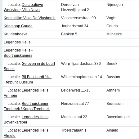
Locatie:
De creatieve
Derde van
Nijmegen
Werkvloer, Villa Nova
Hezewijkstraat 2
Koninklijke Visio De Vlasborch
Vlasmeersestraat 99
Vught
Kringloop Gouda
Joubertstraat 34
Gouda
Kruidenhoeve
Bankert 5
Milheeze
Leger des Heils
Leger des Heils -
Buurthuiskamers
Locatie:
Geloven in de buurt
Worp Tjaardastraat 336
Sneek
Sneek
Locatie:
Bij Bosshardt 'Het
Wilhelminaplantsoen 14
Bussum
Trefpunt' Bussum
Locatie:
Leger des Heils
Leidenweg 11-13
Arnhem
Arnhem
Locatie:
Buurthuiskamer
Horizonstraat 77
Brunssum
Treebeek / Korps Treebeek
Locatie:
Leger des Heils
Murillostraat 22
Bovenkarspel
Bovenkarspel
Locatie:
Leger des Heils
Troelstralaan 1
Almelo
Almelo