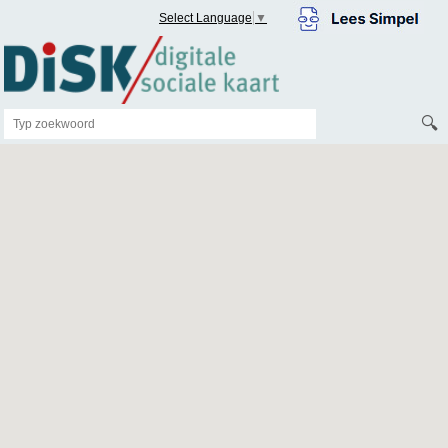
Select Language
▼
🔍