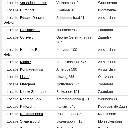
Locatie:
Amandelbloesem
Vinkenstraat 2
Wormerveer
Locatie:
Durghorst
Eikelaan 87
Krommenie
Locatie:
Eduard Douwes
Schoenerstraat 11
Amsterdam
Dekker
Locatie:
Erasmushuis
Noorderven 79
Zaandam
Locatie:
Guisveld
George Gershwinstraat
Zaandijk
207
Locatie:
Henriette Roland
Kortvoort 100
Amsterdam
Holst
Locatie:
Kimme
Beemsterstraat 546
Amsterdam
Locatie:
Korthagenhuis
Amerbos 590
Amsterdam
Locatie:
Lishof
Lisweg 255
Oostzaan
Locatie:
Meerpaal
Tjotterlaan 174
Zaandam
Locatie:
Nieuw Groenland
Bolksbeek 151
Zaandam
Locatie:
Noordse Balk
Krommenieërweg 181
Wormerveer
Locatie:
Parkzicht
Parkzicht 45
Koog aan de Zaan
Locatie:
Rosariumhorst
Rosariumpark 2
Krommenie
Locatie:
Swaensborch
Swaensborch 11
Monnickendam