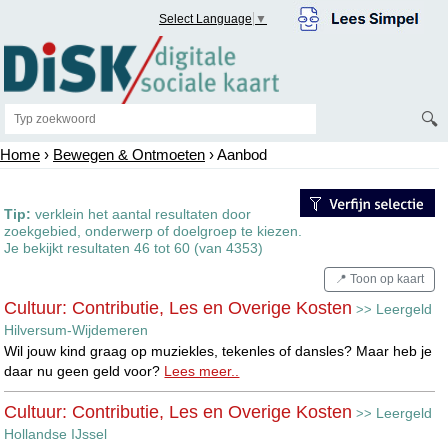
Select Language
▼
🔍
Home
›
Bewegen & Ontmoeten
› Aanbod
Tip:
verklein het aantal resultaten door
zoekgebied, onderwerp of doelgroep te kiezen.
Je bekijkt resultaten 46 tot 60 (van 4353)
📍 Toon op kaart
Cultuur: Contributie, Les en Overige Kosten
Leergeld
>>
Hilversum-Wijdemeren
Wil jouw kind graag op muziekles, tekenles of dansles? Maar heb je
daar nu geen geld voor?
Lees meer..
Cultuur: Contributie, Les en Overige Kosten
Leergeld
>>
Hollandse IJssel