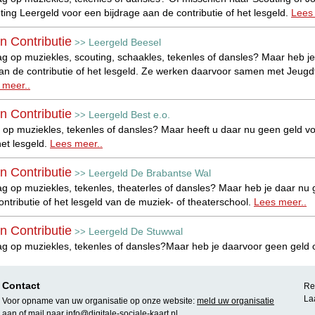
hting Leergeld voor een bijdrage aan de contributie of het lesgeld.
Lees
n Contributie
Leergeld Beesel
>>
ag op muziekles, scouting, schaakles, tekenles of dansles? Maar heb j
van de contributie of het lesgeld. Ze werken daarvoor samen met Jeug
 meer..
n Contributie
Leergeld Best e.o.
>>
 op muziekles, tekenles of dansles? Maar heeft u daar nu geen geld vo
het lesgeld.
Lees meer..
n Contributie
Leergeld De Brabantse Wal
>>
ag op muziekles, tekenles, theaterles of dansles? Maar heb je daar nu
ontributie of het lesgeld van de muziek- of theaterschool.
Lees meer..
n Contributie
Leergeld De Stuwwal
>>
ag op muziekles, tekenles of dansles?Maar heb je daarvoor geen geld 
Stichting Leergeld voor een bijdrage aan de contributie of het lesgeld.
Contact
Rea
n Contributie
Leergeld Groene Hart
>>
La
Voor opname van uw organisatie op onze website:
meld uw organisatie
ag op muziekles, tekenles of dansles? Maar heb je daar nu geen geld v
aan
of mail naar
info@digitale-sociale-kaart.nl