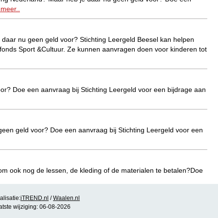
 meer..
e daar nu geen geld voor? Stichting Leergeld Beesel kan helpen
dfonds Sport &Cultuur. Ze kunnen aanvragen doen voor kinderen tot
or? Doe een aanvraag bij Stichting Leergeld voor een bijdrage aan
 geen geld voor? Doe een aanvraag bij Stichting Leergeld voor een
om ook nog de lessen, de kleding of de materialen te betalen?Doe
Lees meer..
lisatie:
iTREND.nl
/
Waalen.nl
atste wijziging: 06-08-2026
oor? Doe een aanvraag bij Stichting Leergeld voor een bijdrage