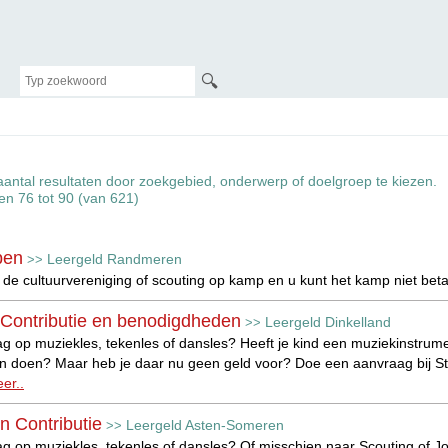
🔍
aantal resultaten door zoekgebied, onderwerp of doelgroep te kiezen.
ten 76 tot 90 (van 621)
pen
Leergeld Randmeren
>>
de cultuurvereniging of scouting op kamp en u kunt het kamp niet bet
, Contributie en benodigdheden
Leergeld Dinkelland
>>
ag op muziekles, tekenles of dansles? Heeft je kind een muziekinstrumen
doen? Maar heb je daar nu geen geld voor? Doe een aanvraag bij Stich
er..
n Contributie
Leergeld Asten-Someren
>>
aag op muziekles, tekenles of dansles? Of misschien naar Scouting of