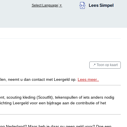
Select Language
▼
📍 Toon op kaart
alen, neemt u dan contact met Leergeld op.
Lees meer..
t, scouting kleding (Scoutfit), tekenspullen of iets anders nodig
ting Leergeld voor een bijdrage aan de contributie of het
 Jong Nederland? Maar heb je daar nu geen geld voor? Doe een