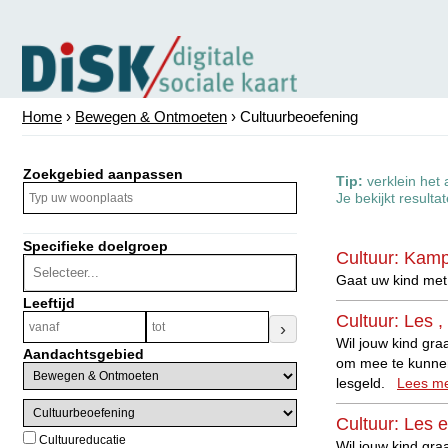
Home
›
Bewegen & Ontmoeten
› Cultuurbeoefening
Zoekgebied aanpassen
Tip:
verklein het 
Je bekijkt resulta
Specifieke doelgroep
Cultuur: Kam
Gaat uw kind met 
Leeftijd
Cultuur: Les 
›
Wil jouw kind gra
Aandachtsgebied
om mee te kunnen 
lesgeld.
Lees me
Cultuur: Les e
Cultuureducatie
Wil jouw kind gr