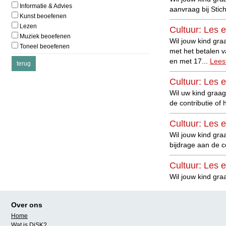
Informatie & Advies
aanvraag bij Stic
Kunst beoefenen
Lezen
Cultuur: Les e
Muziek beoefenen
Wil jouw kind gra
Toneel beoefenen
met het betalen 
en met 17...
Lees
Cultuur: Les e
Wil uw kind graag
de contributie of 
Cultuur: Les e
Wil jouw kind gra
bijdrage aan de c
Cultuur: Les e
Wil jouw kind gra
een aanvraag bij 
Over ons
Cultuur: Les e
Home
Wil jouw kind gra
Wat is DiSK?