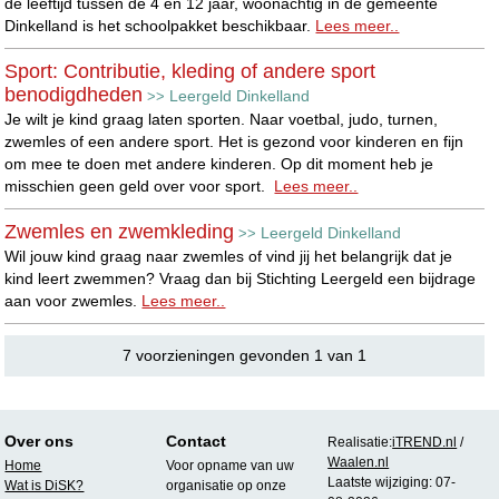
de leeftijd tussen de 4 en 12 jaar, woonachtig in de gemeente
Dinkelland is het schoolpakket beschikbaar.
Lees meer..
Sport: Contributie, kleding of andere sport
benodigdheden
Leergeld Dinkelland
>>
Je wilt je kind graag laten sporten. Naar voetbal, judo, turnen,
zwemles of een andere sport. Het is gezond voor kinderen en fijn
om mee te doen met andere kinderen. Op dit moment heb je
misschien geen geld over voor sport.
Lees meer..
Zwemles en zwemkleding
Leergeld Dinkelland
>>
Wil jouw kind graag naar zwemles of vind jij het belangrijk dat je
kind leert zwemmen? Vraag dan bij Stichting Leergeld een bijdrage
aan voor zwemles.
Lees meer..
7 voorzieningen gevonden 1 van 1
Over ons
Contact
Realisatie:
iTREND.nl
/
Waalen.nl
Home
Voor opname van uw
Laatste wijziging: 07-
Wat is DiSK?
organisatie op onze