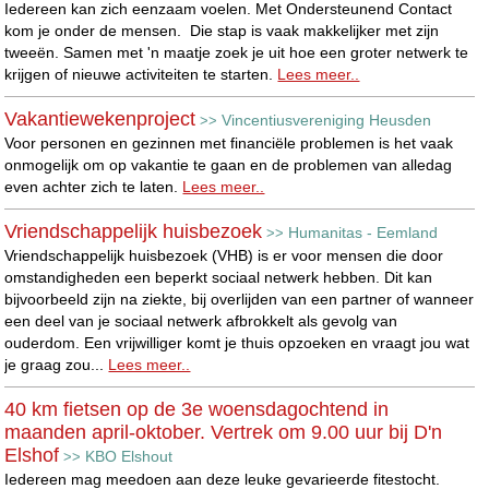
Iedereen kan zich eenzaam voelen. Met Ondersteunend Contact
kom je onder de mensen. Die stap is vaak makkelijker met zijn
tweeën. Samen met 'n maatje zoek je uit hoe een groter netwerk te
krijgen of nieuwe activiteiten te starten.
Lees meer..
Vakantiewekenproject
Vincentiusvereniging Heusden
>>
Voor personen en gezinnen met financiële problemen is het vaak
onmogelijk om op vakantie te gaan en de problemen van alledag
even achter zich te laten.
Lees meer..
Vriendschappelijk huisbezoek
Humanitas - Eemland
>>
Vriendschappelijk huisbezoek (VHB) is er voor mensen die door
omstandigheden een beperkt sociaal netwerk hebben. Dit kan
bijvoorbeeld zijn na ziekte, bij overlijden van een partner of wanneer
een deel van je sociaal netwerk afbrokkelt als gevolg van
ouderdom. Een vrijwilliger komt je thuis opzoeken en vraagt jou wat
je graag zou...
Lees meer..
40 km fietsen op de 3e woensdagochtend in
maanden april-oktober. Vertrek om 9.00 uur bij D'n
Elshof
KBO Elshout
>>
Iedereen mag meedoen aan deze leuke gevarieerde fitestocht.