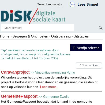
Select Language
▼
🔍
Home
›
Bewegen & Ontmoeten
›
Ontspanning
› Uitstapjes
Tip:
verklein het aantal resultaten door
zoekgebied, onderwerp of doelgroep te kiezen.
Je bekijkt resultaten 1 tot 15 (van 235)
📍 Toon op kaart
Caravanproject
Vincentiusvereniging Venlo
>>
Wij ondersteunen het project van de landelijke vereniging. Dit
project is bedoeld voor alleenstaanden en gezinnen die zelden of
nooit op vakantie kunnen.
Lees meer..
GemeentePaspoort
Gemeente Zwolle
>>
Het GemeentePaspoort bevestigt dat iemand in de gemeente