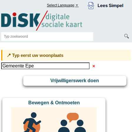
Select Language
▼
🔍
📍 Typ eerst uw woonplaats
✕
Vrijwilligerswerk doen
Bewegen & Ontmoeten