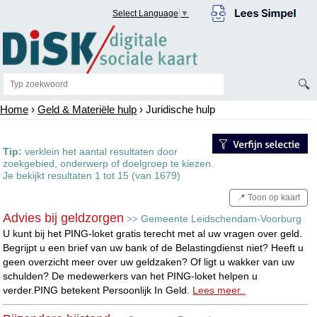
Select Language
▼
🔍
Home
›
Geld & Materiële hulp
› Juridische hulp
Tip:
verklein het aantal resultaten door
zoekgebied, onderwerp of doelgroep te kiezen.
Je bekijkt resultaten 1 tot 15 (van 1679)
📍 Toon op kaart
Advies bij geldzorgen
Gemeente Leidschendam-Voorburg
>>
U kunt bij het PING-loket gratis terecht met al uw vragen over geld.
Begrijpt u een brief van uw bank of de Belastingdienst niet? Heeft u
geen overzicht meer over uw geldzaken? Of ligt u wakker van uw
schulden? De medewerkers van het PING-loket helpen u
verder.PING betekent Persoonlijk In Geld.
Lees meer..