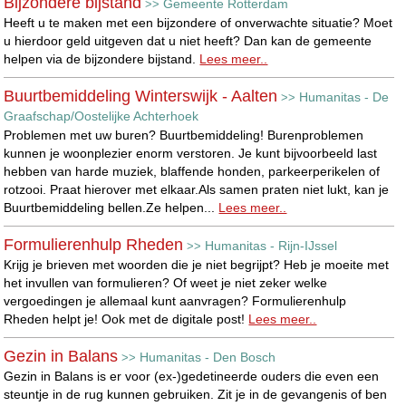
Bijzondere bijstand
Gemeente Rotterdam
>>
Heeft u te maken met een bijzondere of onverwachte situatie? Moet
u hierdoor geld uitgeven dat u niet heeft? Dan kan de gemeente
helpen via de bijzondere bijstand.
Lees meer..
Buurtbemiddeling Winterswijk - Aalten
Humanitas - De
>>
Graafschap/Oostelijke Achterhoek
Problemen met uw buren? Buurtbemiddeling! Burenproblemen
kunnen je woonplezier enorm verstoren. Je kunt bijvoorbeeld last
hebben van harde muziek, blaffende honden, parkeerperikelen of
rotzooi. Praat hierover met elkaar.Als samen praten niet lukt, kan je
Buurtbemiddeling bellen.Ze helpen...
Lees meer..
Formulierenhulp Rheden
Humanitas - Rijn-IJssel
>>
Krijg je brieven met woorden die je niet begrijpt? Heb je moeite met
het invullen van formulieren? Of weet je niet zeker welke
vergoedingen je allemaal kunt aanvragen? Formulierenhulp
Rheden helpt je! Ook met de digitale post!
Lees meer..
Gezin in Balans
Humanitas - Den Bosch
>>
Gezin in Balans is er voor (ex-)gedetineerde ouders die even een
steuntje in de rug kunnen gebruiken. Zit je in de gevangenis of ben