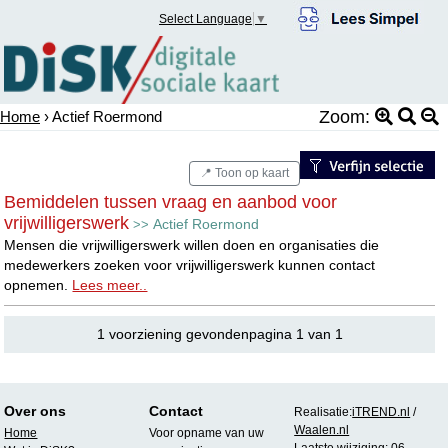
Select Language
▼
Zoom:
Home
› Actief Roermond
📍 Toon op kaart
Bemiddelen tussen vraag en aanbod voor
vrijwilligerswerk
Actief Roermond
>>
Mensen die vrijwilligerswerk willen doen en organisaties die
medewerkers zoeken voor vrijwilligerswerk kunnen contact
opnemen.
Lees meer..
1 voorziening gevondenpagina 1 van 1
Over ons
Contact
Realisatie:
iTREND.nl
/
Waalen.nl
Home
Voor opname van uw
Laatste wijziging: 06-