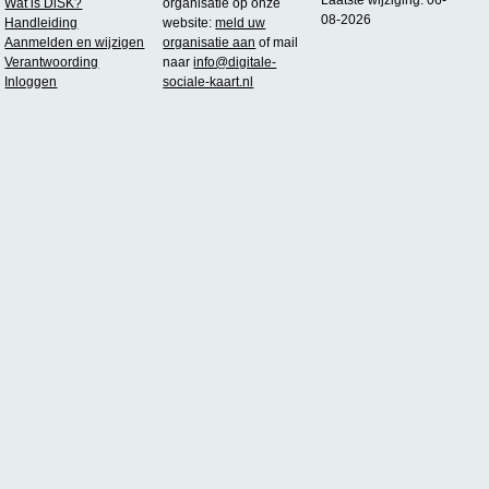
Wat is DiSK?
organisatie op onze
08-2026
Handleiding
website:
meld uw
Aanmelden en wijzigen
organisatie aan
of mail
Verantwoording
naar
info@digitale-
Inloggen
sociale-kaart.nl