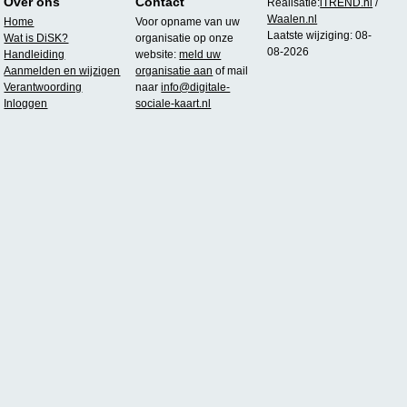
Over ons
Contact
Realisatie:
iTREND.nl
/
Waalen.nl
Home
Voor opname van uw
Laatste wijziging: 08-
Wat is DiSK?
organisatie op onze
08-2026
Handleiding
website:
meld uw
Aanmelden en wijzigen
organisatie aan
of mail
Verantwoording
naar
info@digitale-
Inloggen
sociale-kaart.nl