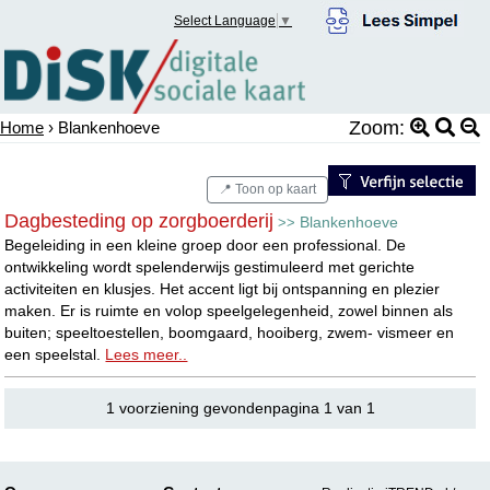
Select Language
▼
Zoom:
Home
› Blankenhoeve
📍 Toon op kaart
Dagbesteding op zorgboerderij
Blankenhoeve
>>
Begeleiding in een kleine groep door een professional. De
ontwikkeling wordt spelenderwijs gestimuleerd met gerichte
activiteiten en klusjes. Het accent ligt bij ontspanning en plezier
maken. Er is ruimte en volop speelgelegenheid, zowel binnen als
buiten; speeltoestellen, boomgaard, hooiberg, zwem- vismeer en
een speelstal.
Lees meer..
1 voorziening gevondenpagina 1 van 1