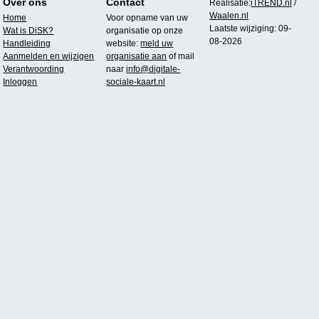
Over ons
Contact
Realisatie:
iTREND.nl
/
Waalen.nl
Home
Voor opname van uw
Laatste wijziging: 09-
Wat is DiSK?
organisatie op onze
08-2026
Handleiding
website:
meld uw
Aanmelden en wijzigen
organisatie aan
of mail
Verantwoording
naar
info@digitale-
Inloggen
sociale-kaart.nl