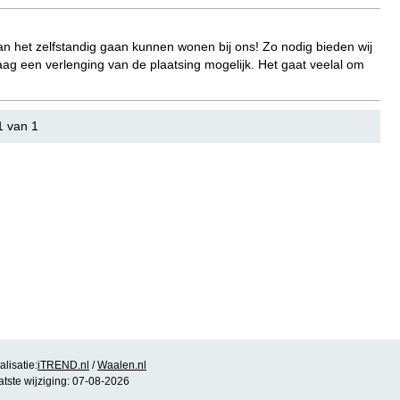
aan het zelfstandig gaan kunnen wonen bij ons! Zo nodig bieden wij
raag een verlenging van de plaatsing mogelijk. Het gaat veelal om
1 van 1
lisatie:
iTREND.nl
/
Waalen.nl
atste wijziging: 07-08-2026