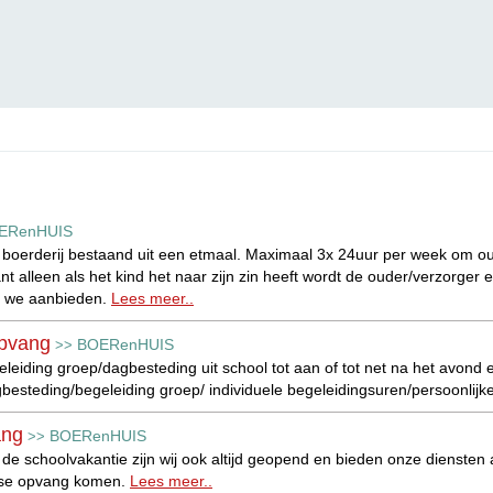
ERenHUIS
e boerderij bestaand uit een etmaal. Maximaal 3x 24uur per week om o
nt alleen als het kind het naar zijn zin heeft wordt de ouder/verzorge
e we aanbieden.
Lees meer..
pvang
BOERenHUIS
>>
leiding groep/dagbesteding uit school tot aan of tot net na het avond
besteding/begeleiding groep/ individuele begeleidingsuren/persoonlijk
ang
BOERenHUIS
>>
de schoolvakantie zijn wij ook altijd geopend en bieden onze diensten a
lse opvang komen.
Lees meer..