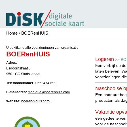
Home
› BOERenHUIS
U bekijkt nu alle voorzieningen van organisatie:
BOERenHUIS
Logeren
BO
>>
Adres:
Een verblijf op d
Esdoornstraat 5
laten beleven. Wa
9501 GG Stadskanaal
voorzieningen di
Telefoonnummer:
0652474152
Naschoolse o
E-mailadres:
monique@boerenhuis.com
Een paar uur bege
producten als dag
Website:
boeren-t-huis.com/
Vakantie opv
een gedeelte van 
voor de naschoo