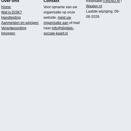
Over ons
Contact
Realisatie:
iTREND.nl
/
Waalen.nl
Home
Voor opname van uw
Laatste wijziging: 09-
Wat is DiSK?
organisatie op onze
08-2026
Handleiding
website:
meld uw
Aanmelden en wijzigen
organisatie aan
of mail
Verantwoording
naar
info@digitale-
Inloggen
sociale-kaart.nl