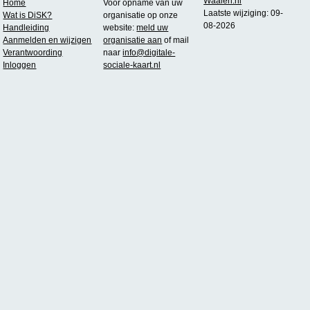
Waalen.nl
Home
Voor opname van uw
Laatste wijziging: 09-
Wat is DiSK?
organisatie op onze
08-2026
Handleiding
website:
meld uw
Aanmelden en wijzigen
organisatie aan
of mail
Verantwoording
naar
info@digitale-
Inloggen
sociale-kaart.nl