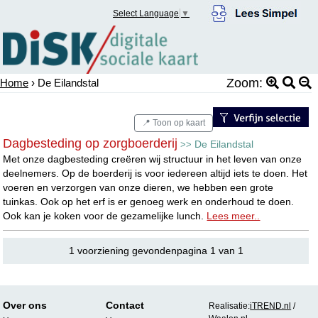
Select Language
▼
Zoom:
Home
› De Eilandstal
📍 Toon op kaart
Dagbesteding op zorgboerderij
De Eilandstal
>>
Met onze dagbesteding creëren wij structuur in het leven van onze
deelnemers. Op de boerderij is voor iedereen altijd iets te doen. Het
voeren en verzorgen van onze dieren, we hebben een grote
tuinkas. Ook op het erf is er genoeg werk en onderhoud te doen.
Ook kan je koken voor de gezamelijke lunch.
Lees meer..
1 voorziening gevondenpagina 1 van 1
Over ons
Contact
Realisatie:
iTREND.nl
/