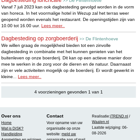
De Flintenhoeve
>>
Vanaf 7 juli 2023 kan ook dagbesteding gevolgd worden in de vorm
van horeca. In het voormalige hotel in Wezup zal het terras weer
geopend worden evenals het restaurant. De openingstijden zijn van
10.00 tot 16.00 uur.
Lees meer..
Dagbesteding op zorgboerderij
De Flintenhoeve
>>
We willen graag de mogelijkheid bieden tot een zinvolle
dagbesteding in combinatie met het kunnen genieten van het
buitenleven op onze boerderij. Dit kan op een actieve manier door
mee te werken in de zorg voor de dieren en de natuur. Daarnaast
zijn er vele activiteiten mogelijk op de boerderij. Er wordt gewerkt in
kleine...
Lees meer..
4 voorzieningen gevonden 1 van 1
Over ons
Contact
Realisatie:
iTREND.nl
/
Waalen.nl
Home
Voor opname van uw
Laatste wijziging: 06-
Wat is DiSK?
organisatie op onze
08-2026
Handleiding
website:
meld uw
Aanmelden en wijzigen
organisatie aan
of mail