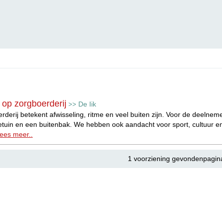
op zorgboerderij
De Iik
>>
derij betekent afwisseling, ritme en veel buiten zijn. Voor de deelnem
etuin en een buitenbak. We hebben ook aandacht voor sport, cultuur e
ees meer..
1 voorziening gevondenpagin