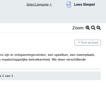
Select Language
▼
Zoom:
📍 Toon op kaart
ers zijn er ontspanningsruimten, een speeltuin, een zwemplaats,
n maatschappelijke betrokkenheid. We doen verschillende
a 1 van 1