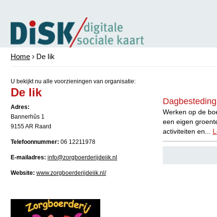
Home
› De Iik
U bekijkt nu alle voorzieningen van organisatie:
De Iik
Dagbesteding 
Adres:
Werken op de boer
Bannerhûs 1
een eigen groent
9155 AR Raard
activiteiten en...
L
Telefoonnummer:
06 12211978
E-mailadres:
info@zorgboerderijdeiik.nl
Website:
www.zorgboerderijdeiik.nl/