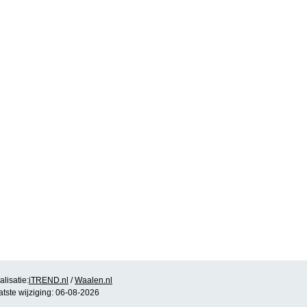
lisatie:
iTREND.nl
/
Waalen.nl
atste wijziging: 06-08-2026