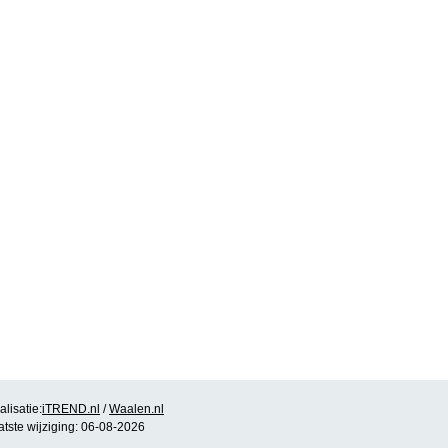
lisatie:
iTREND.nl
/
Waalen.nl
atste wijziging: 06-08-2026