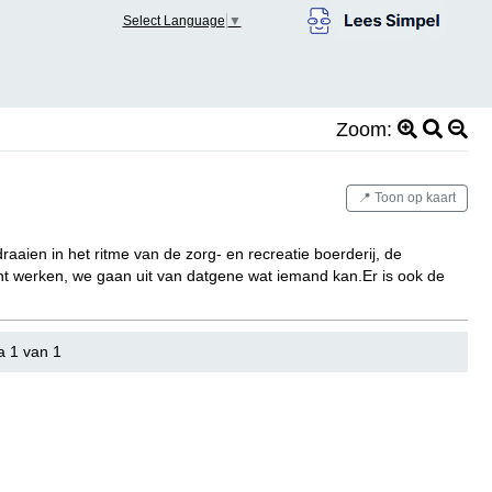
Select Language
▼
Zoom:
📍 Toon op kaart
aien in het ritme van de zorg- en recreatie boerderij, de
cht werken, we gaan uit van datgene wat iemand kan.Er is ook de
a 1 van 1