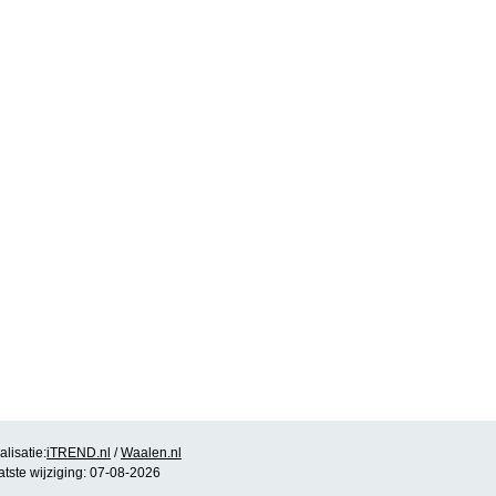
lisatie:
iTREND.nl
/
Waalen.nl
atste wijziging: 07-08-2026