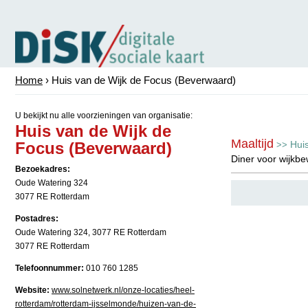
Home
› Huis van de Wijk de Focus (Beverwaard)
U bekijkt nu alle voorzieningen van organisatie:
Huis van de Wijk de
Maaltijd
Focus (Beverwaard)
Hui
>>
Diner voor wijkb
Bezoekadres:
Oude Watering 324
3077 RE Rotterdam
Postadres:
Oude Watering 324, 3077 RE Rotterdam
3077 RE Rotterdam
Telefoonnummer:
010 760 1285
Website:
www.solnetwerk.nl/onze-locaties/heel-
rotterdam/rotterdam-ijsselmonde/huizen-van-de-