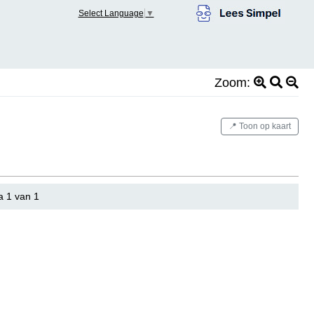
Select Language
▼
Zoom:
📍 Toon op kaart
a 1 van 1