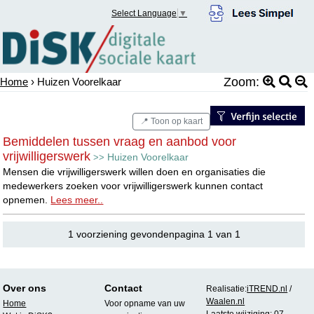
Select Language
▼
Zoom:
Home
› Huizen Voorelkaar
📍 Toon op kaart
Bemiddelen tussen vraag en aanbod voor
vrijwilligerswerk
Huizen Voorelkaar
>>
Mensen die vrijwilligerswerk willen doen en organisaties die
medewerkers zoeken voor vrijwilligerswerk kunnen contact
opnemen.
Lees meer..
1 voorziening gevondenpagina 1 van 1
Over ons
Contact
Realisatie:
iTREND.nl
/
Waalen.nl
Home
Voor opname van uw
Laatste wijziging: 07-