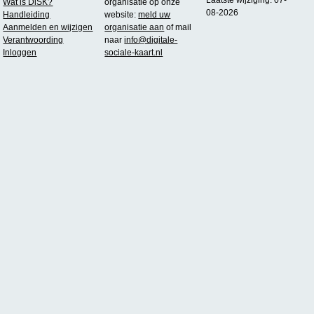
Wat is DiSK?
organisatie op onze
08-2026
Handleiding
website:
meld uw
Aanmelden en wijzigen
organisatie aan
of mail
Verantwoording
naar
info@digitale-
Inloggen
sociale-kaart.nl