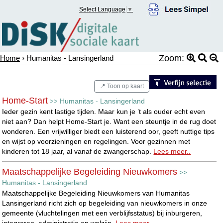
Select Language
▼
Zoom:
Home
› Humanitas - Lansingerland
📍 Toon op kaart
Home-Start
Humanitas - Lansingerland
>>
Ieder gezin kent lastige tijden. Maar kun je ’t als ouder echt even
niet aan? Dan helpt Home-Start je. Want een steuntje in de rug doet
wonderen. Een vrijwilliger biedt een luisterend oor, geeft nuttige tips
en wijst op voorzieningen en regelingen. Voor gezinnen met
kinderen tot 18 jaar, al vanaf de zwangerschap.
Lees meer..
Maatschappelijke Begeleiding Nieuwkomers
>>
Humanitas - Lansingerland
Maatschappelijke Begeleiding Nieuwkomers van Humanitas
Lansingerland richt zich op begeleiding van nieuwkomers in onze
gemeente (vluchtelingen met een verblijfsstatus) bij inburgeren,
integreren, administratie en welzijn.
Lees meer..