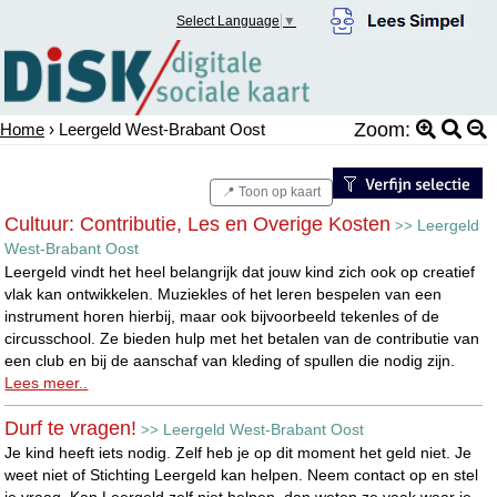
Select Language
▼
Zoom:
Home
› Leergeld West-Brabant Oost
📍 Toon op kaart
Cultuur: Contributie, Les en Overige Kosten
Leergeld
>>
West-Brabant Oost
Leergeld vindt het heel belangrijk dat jouw kind zich ook op creatief
vlak kan ontwikkelen. Muziekles of het leren bespelen van een
instrument horen hierbij, maar ook bijvoorbeeld tekenles of de
circusschool. Ze bieden hulp met het betalen van de contributie van
een club en bij de aanschaf van kleding of spullen die nodig zijn.
Lees meer..
Durf te vragen!
Leergeld West-Brabant Oost
>>
Je kind heeft iets nodig. Zelf heb je op dit moment het geld niet. Je
weet niet of Stichting Leergeld kan helpen. Neem contact op en stel
je vraag. Kan Leergeld zelf niet helpen, dan weten ze vaak waar je