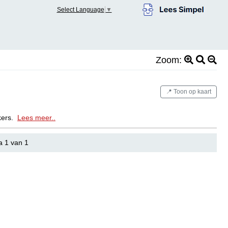
Select Language
▼
Zoom:
📍 Toon op kaart
akers.
Lees meer..
a 1 van 1