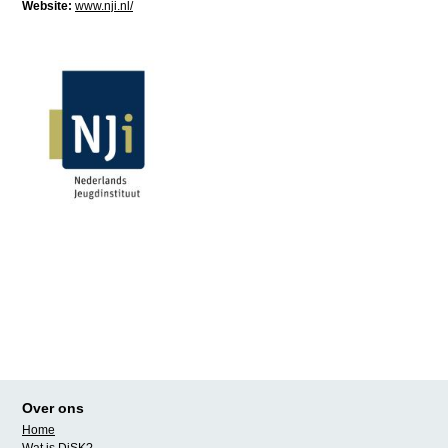
Website:
www.nji.nl/
Over ons
Home