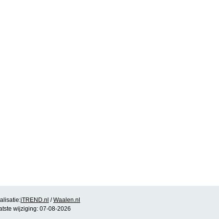
lisatie:
iTREND.nl
/
Waalen.nl
atste wijziging: 07-08-2026