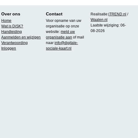
Over ons
Contact
Realisatie:
iTREND.nl
/
Waalen.nl
Home
Voor opname van uw
Laatste wijziging: 06-
Wat is DiSK?
organisatie op onze
08-2026
Handleiding
website:
meld uw
Aanmelden en wijzigen
organisatie aan
of mail
Verantwoording
naar
info@digitale-
Inloggen
sociale-kaart.nl