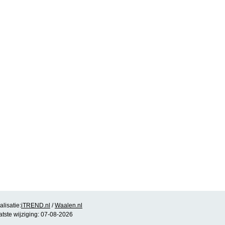
lisatie:
iTREND.nl
/
Waalen.nl
atste wijziging: 07-08-2026