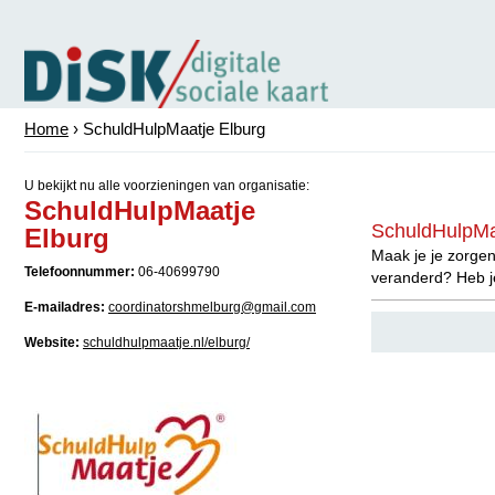
Home
› SchuldHulpMaatje Elburg
U bekijkt nu alle voorzieningen van organisatie:
SchuldHulpMaatje
SchuldHulpMa
Elburg
Maak je je zorgen
Telefoonnummer:
06-40699790
veranderd? Heb j
E-mailadres:
coordinatorshmelburg@gmail.com
Website:
schuldhulpmaatje.nl/elburg/