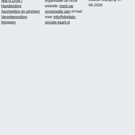
Wat is DiSK?
organisatie op onze
08-2026
Handleiding
website:
meld uw
Aanmelden en wijzigen
organisatie aan
of mail
Verantwoording
naar
info@digitale-
Inloggen
sociale-kaart.nl