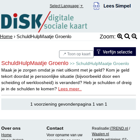
Select Language
▼
Zoom:
Home
› SchuldHulpMaatje Groenlo
📍 Toon op kaart
SchuldHulpMaatje Groenlo
SchuldHulpMaatje Groenlo
>>
Maak je je zorgen omdat je niet uitkomt met je geld? Kom je geld
tekort doordat je persoonlijke situatie (bijvoorbeeld door een
scheiding of werkloosheid) is veranderd? Heb je schulden of dreig
je in de schulden te komen?
Lees meer..
1 voorziening gevondenpagina 1 van 1
Over ons
Contact
Realisatie:
iTREND.nl
/
Waalen.nl
Home
Voor opname van uw
Laatste wijziging: 07-