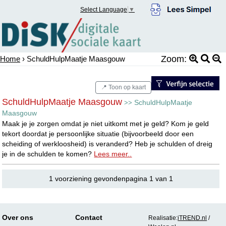
Select Language
▼
Zoom:
Home
› SchuldHulpMaatje Maasgouw
📍 Toon op kaart
SchuldHulpMaatje Maasgouw
SchuldHulpMaatje
>>
Maasgouw
Maak je je zorgen omdat je niet uitkomt met je geld? Kom je geld
tekort doordat je persoonlijke situatie (bijvoorbeeld door een
scheiding of werkloosheid) is veranderd? Heb je schulden of dreig
je in de schulden te komen?
Lees meer..
1 voorziening gevondenpagina 1 van 1
Over ons
Contact
Realisatie:
iTREND.nl
/