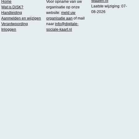
Waalen.nl
Home
Voor opname van uw
Laatste wijziging: 07-
Wat is DiSK?
organisatie op onze
08-2026
Handleiding
website:
meld uw
Aanmelden en wijzigen
organisatie aan
of mail
Verantwoording
naar
info@digitale-
Inloggen
sociale-kaart.nl