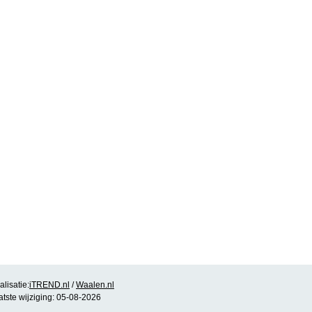
lisatie:
iTREND.nl
/
Waalen.nl
atste wijziging: 05-08-2026