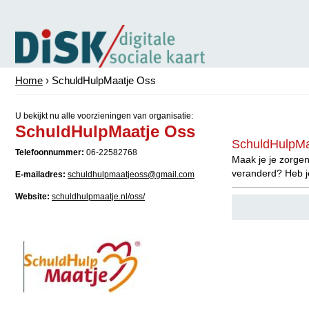
Home
› SchuldHulpMaatje Oss
U bekijkt nu alle voorzieningen van organisatie:
SchuldHulpMaatje Oss
SchuldHulpMa
Telefoonnummer:
06-22582768
Maak je je zorgen
veranderd? Heb j
E-mailadres:
schuldhulpmaatjeoss@gmail.com
Website:
schuldhulpmaatje.nl/oss/