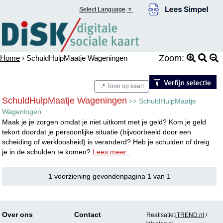
Select Language
▼
Zoom:
Home
› SchuldHulpMaatje Wageningen
📍 Toon op kaart
SchuldHulpMaatje Wageningen
SchuldHulpMaatje
>>
Wageningen
Maak je je zorgen omdat je niet uitkomt met je geld? Kom je geld
tekort doordat je persoonlijke situatie (bijvoorbeeld door een
scheiding of werkloosheid) is veranderd? Heb je schulden of dreig
je in de schulden te komen?
Lees meer..
1 voorziening gevondenpagina 1 van 1
Over ons
Contact
Realisatie:
iTREND.nl
/