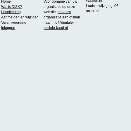
Waalen.nl
Home
Voor opname van uw
Laatste wijziging: 06-
Wat is DiSK?
organisatie op onze
08-2026
Handleiding
website:
meld uw
Aanmelden en wijzigen
organisatie aan
of mail
Verantwoording
naar
info@digitale-
Inloggen
sociale-kaart.nl