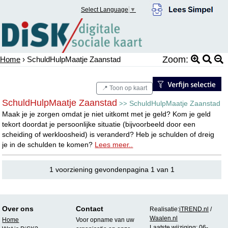
Select Language
▼
Zoom:
Home
› SchuldHulpMaatje Zaanstad
📍 Toon op kaart
SchuldHulpMaatje Zaanstad
SchuldHulpMaatje Zaanstad
>>
Maak je je zorgen omdat je niet uitkomt met je geld? Kom je geld
tekort doordat je persoonlijke situatie (bijvoorbeeld door een
scheiding of werkloosheid) is veranderd? Heb je schulden of dreig
je in de schulden te komen?
Lees meer..
1 voorziening gevondenpagina 1 van 1
Over ons
Contact
Realisatie:
iTREND.nl
/
Waalen.nl
Home
Voor opname van uw
Laatste wijziging: 06-