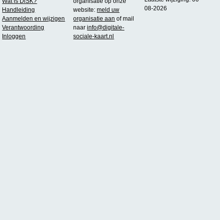
Wat is DiSK?
organisatie op onze
08-2026
Handleiding
website:
meld uw
Aanmelden en wijzigen
organisatie aan
of mail
Verantwoording
naar
info@digitale-
Inloggen
sociale-kaart.nl