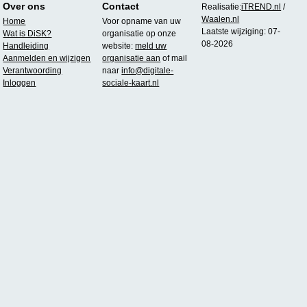
Over ons
Contact
Realisatie:
iTREND.nl
/
Waalen.nl
Home
Voor opname van uw
Laatste wijziging: 07-
Wat is DiSK?
organisatie op onze
08-2026
Handleiding
website:
meld uw
Aanmelden en wijzigen
organisatie aan
of mail
Verantwoording
naar
info@digitale-
Inloggen
sociale-kaart.nl