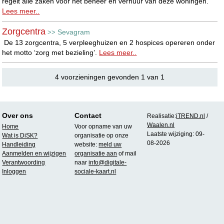
regelt alle zaken voor het beheer en verhuur van deze woningen.
Lees meer..
Zorgcentra
Sevagram
>>
De 13 zorgcentra, 5 verpleeghuizen en 2 hospices opereren onder
het motto ‘zorg met bezieling’.
Lees meer..
4 voorzieningen gevonden 1 van 1
Over ons
Contact
Realisatie:
iTREND.nl
/
Waalen.nl
Home
Voor opname van uw
Laatste wijziging: 09-
Wat is DiSK?
organisatie op onze
08-2026
Handleiding
website:
meld uw
Aanmelden en wijzigen
organisatie aan
of mail
Verantwoording
naar
info@digitale-
Inloggen
sociale-kaart.nl