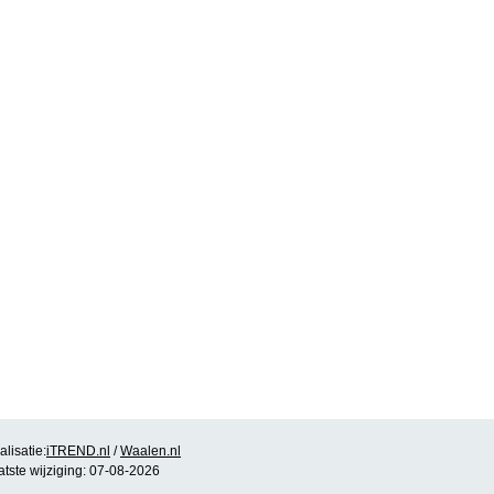
lisatie:
iTREND.nl
/
Waalen.nl
atste wijziging: 07-08-2026