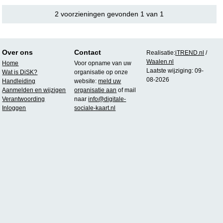
2 voorzieningen gevonden 1 van 1
Over ons
Contact
Realisatie:
iTREND.nl
/
Waalen.nl
Home
Voor opname van uw
Laatste wijziging: 09-
Wat is DiSK?
organisatie op onze
08-2026
Handleiding
website:
meld uw
Aanmelden en wijzigen
organisatie aan
of mail
Verantwoording
naar
info@digitale-
Inloggen
sociale-kaart.nl