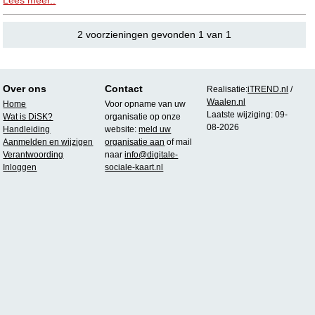
2 voorzieningen gevonden 1 van 1
Over ons
Contact
Realisatie:
iTREND.nl
/
Waalen.nl
Home
Voor opname van uw
Laatste wijziging: 09-
Wat is DiSK?
organisatie op onze
08-2026
Handleiding
website:
meld uw
Aanmelden en wijzigen
organisatie aan
of mail
Verantwoording
naar
info@digitale-
Inloggen
sociale-kaart.nl